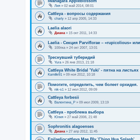
Iwanagara Appleblossom
Лия
»
02 май 2014, 08:01
Cattleya - вопросы содержания
charly
»
12 апр 2005, 14:33
Laelia alaori
Диана
»
15 окт 2011, 14:33
Laelia - Секция Parviflorae – «rupicolious» и
100пка
»
24 окт 2007, 13:01
Треснувший туберидий
Yura
»
26 янв 2013, 21:18
Cattleya White Bridal 'Yuki' - пятна на листьях
Kamille91
»
09 ноя 2012, 10:18
Помогите, определить, чем болеет орхидея.
nik-s1
»
12 июл 2012, 09:09
Cattleya forbesii
Валентина_Р
»
09 июл 2009, 13:19
Cattleya - проблема выбора
Юлия
»
27 май 2006, 21:48
Sophronitis alagoenses
Диана
»
27 апр 2012, 11:45
Epilaeliocattleya Mae Bly 'Ching Hua Splash'