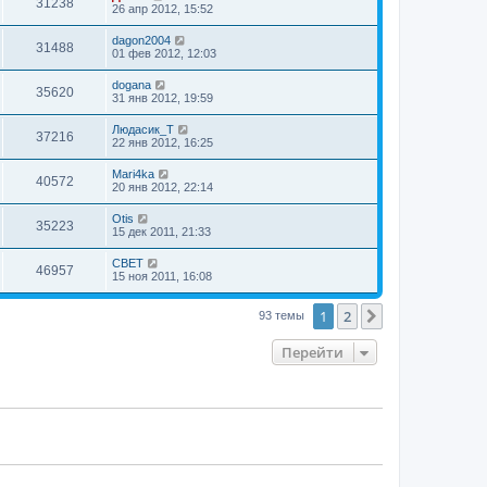
31238
26 апр 2012, 15:52
dagon2004
31488
01 фев 2012, 12:03
dogana
35620
31 янв 2012, 19:59
Людасик_Т
37216
22 янв 2012, 16:25
Mari4ka
40572
20 янв 2012, 22:14
Otis
35223
15 дек 2011, 21:33
CBET
46957
15 ноя 2011, 16:08
1
2
След.
93 темы
Перейти