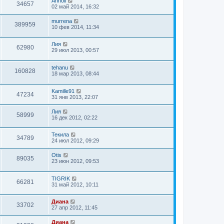
Annoli
34657
02 май 2014, 16:32
murrena
389959
10 фев 2014, 11:34
Лия
62980
29 июл 2013, 00:57
tehanu
160828
18 мар 2013, 08:44
Kamille91
47234
31 янв 2013, 22:07
Лия
58999
16 дек 2012, 02:22
Текила
34789
24 июл 2012, 09:29
Otis
89035
23 июн 2012, 09:53
TIGRIK
66281
31 май 2012, 10:11
Диана
33702
27 апр 2012, 11:45
Диана