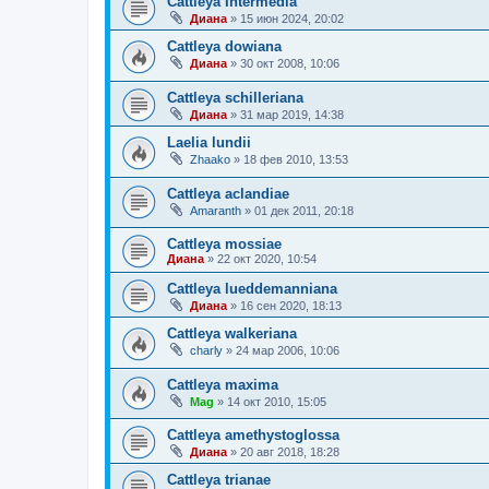
Cattleya Intermedia
Диана
»
15 июн 2024, 20:02
Cattleya dowiana
Диана
»
30 окт 2008, 10:06
Cattleya schilleriana
Диана
»
31 мар 2019, 14:38
Laelia lundii
Zhaako
»
18 фев 2010, 13:53
Сattleya aclandiae
Amaranth
»
01 дек 2011, 20:18
Cattleya mossiae
Диана
»
22 окт 2020, 10:54
Cattleya lueddemanniana
Диана
»
16 сен 2020, 18:13
Cattleya walkeriana
charly
»
24 мар 2006, 10:06
Cattleya maxima
Mag
»
14 окт 2010, 15:05
Cattleya amethystoglossa
Диана
»
20 авг 2018, 18:28
Cattleya trianae