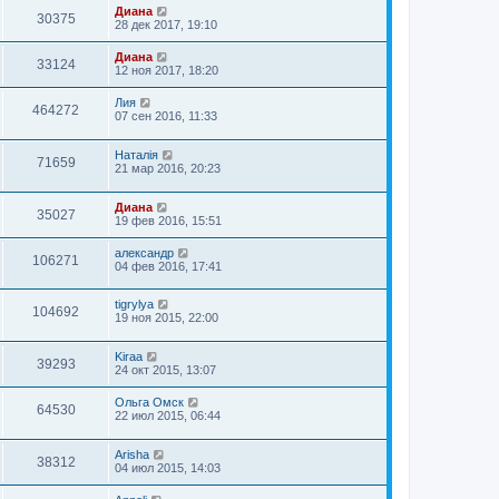
Диана
30375
28 дек 2017, 19:10
Диана
33124
12 ноя 2017, 18:20
Лия
464272
07 сен 2016, 11:33
Наталія
71659
21 мар 2016, 20:23
Диана
35027
19 фев 2016, 15:51
александр
106271
04 фев 2016, 17:41
tigrylya
104692
19 ноя 2015, 22:00
Kiraa
39293
24 окт 2015, 13:07
Ольга Омск
64530
22 июл 2015, 06:44
Arisha
38312
04 июл 2015, 14:03