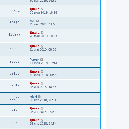
30 ноя 2019, 16:51
Диана
33624
03 июл 2019, 18:24
Лия
30876
11 июн 2019, 11:55
Диана
125377
26 май 2019, 10:33
Диана
72599
11 апр 2019, 09:29
Рыжик
32052
17 фев 2019, 07:41
Диана
32130
16 фев 2019, 18:29
Диана
67019
05 дек 2018, 10:37
lelsyf
35344
08 ноя 2018, 15:11
Диана
32123
25 авг 2018, 13:57
Диана
30979
15 янв 2018, 14:54