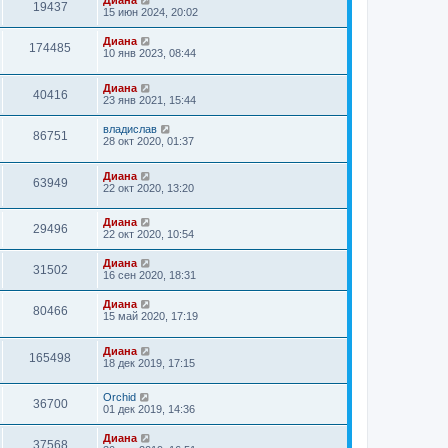
Диана
19437
15 июн 2024, 20:02
Диана
174485
10 янв 2023, 08:44
Диана
40416
23 янв 2021, 15:44
владислав
86751
28 окт 2020, 01:37
Диана
63949
22 окт 2020, 13:20
Диана
29496
22 окт 2020, 10:54
Диана
31502
16 сен 2020, 18:31
Диана
80466
15 май 2020, 17:19
Диана
165498
18 дек 2019, 17:15
Orchid
36700
01 дек 2019, 14:36
Диана
37568