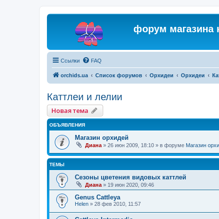
форум магазина 
Ссылки
FAQ
orchids.ua
Список форумов
Орхидеи
Орхидеи
Ка
Каттлеи и лелии
Новая тема
ОБЪЯВЛЕНИЯ
Магазин орхидей
Диана
»
26 июн 2009, 18:10
» в форуме
Магазин орх
ТЕМЫ
Сезоны цветения видовых каттлей
Диана
»
19 июн 2020, 09:46
Genus Cattleya
Helen
»
28 фев 2010, 11:57