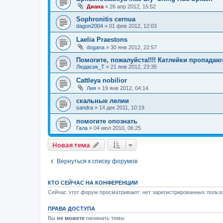
Диана
»
26 апр 2012, 15:52
Sophronitis cernua
dagon2004
»
01 фев 2012, 12:03
Laelia Praestons
dogana
»
30 янв 2012, 22:57
Помогите, пожалуйста!!!! Катлейки пропадают
Людасик_Т
»
21 янв 2012, 23:35
Cattleya nobilior
Лия
»
19 янв 2012, 04:14
скальные лелии
sandra
»
14 дек 2011, 10:19
помогите опознать
Гала
»
04 июл 2010, 06:25
Новая тема
Вернуться к списку форумов
КТО СЕЙЧАС НА КОНФЕРЕНЦИИ
Сейчас этот форум просматривают: нет зарегистрированных пользо
ПРАВА ДОСТУПА
Вы
не можете
начинать темы