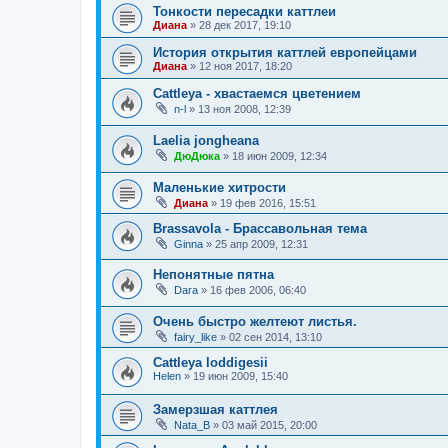
Тонкости пересадки каттлеи
Диана
»
28 дек 2017, 19:10
История открытия каттлей европейцами
Диана
»
12 ноя 2017, 18:20
Cattleya - хвастаемся цветением
n-l
»
13 ноя 2008, 12:39
Laelia jongheana
ДюДюка
»
18 июн 2009, 12:34
Маленькие хитрости
Диана
»
19 фев 2016, 15:51
Brassavola - Брассавольная тема
Ginna
»
25 апр 2009, 12:31
Непонятные пятна
Dara
»
16 фев 2006, 06:40
Очень быстро желтеют листья.
fairy_like
»
02 сен 2014, 13:10
Cattleya loddigesii
Helen
»
19 июн 2009, 15:40
Замерзшая каттлея
Nata_B
»
03 май 2015, 20:00