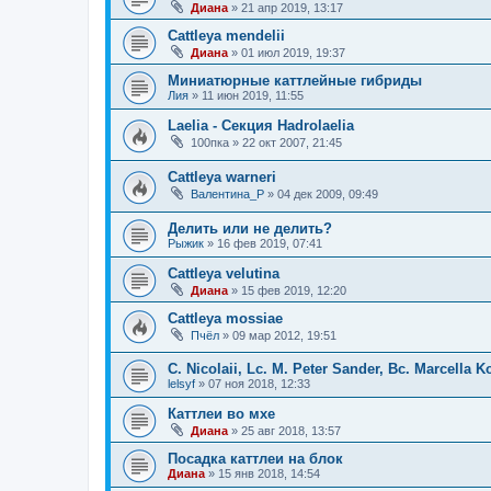
Диана
»
21 апр 2019, 13:17
Cattleya mendelii
Диана
»
01 июл 2019, 19:37
Миниатюрные каттлейные гибриды
Лия
»
11 июн 2019, 11:55
Laelia - Секция Hadrolaelia
100пка
»
22 окт 2007, 21:45
Cattleya warneri
Валентина_Р
»
04 дек 2009, 09:49
Делить или не делить?
Рыжик
»
16 фев 2019, 07:41
Cattleya velutina
Диана
»
15 фев 2019, 12:20
Cattleya mossiae
Пчёл
»
09 мар 2012, 19:51
C. Nicolaii, Lс. M. Peter Sander, Bc. Marcella K
lelsyf
»
07 ноя 2018, 12:33
Каттлеи во мхе
Диана
»
25 авг 2018, 13:57
Посадка каттлеи на блок
Диана
»
15 янв 2018, 14:54