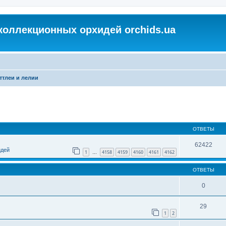
коллекционных орхидей orchids.ua
ттлеи и лелии
ОТВЕТЫ
62422
идей
1
4158
4159
4160
4161
4162
…
ОТВЕТЫ
0
29
1
2