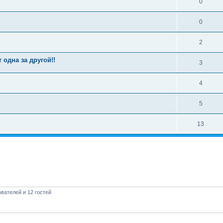
0
0
2
 одна за другой!!
3
4
5
13
вателей и 12 гостей