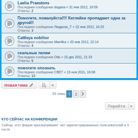
Laelia Praestons
Последнее сообщение
dogana
«
31 янв 2012, 19:59
Ответы:
2
Помогите, пожалуйста!!!! Катлейки пропадают одна за
другой!!
Последнее сообщение
Людасик_Т
«
22 янв 2012, 16:25
Ответы:
3
Cattleya nobilior
Последнее сообщение
Mari4ka
«
20 янв 2012, 22:14
Ответы:
4
скальные лелии
Последнее сообщение
Otis
«
15 дек 2011, 21:33
Ответы:
5
помогите опознать
Последнее сообщение
CBET
«
15 ноя 2011, 16:08
Ответы:
13
Новая тема
1
2
След.
93 темы
Перейти
КТО СЕЙЧАС НА КОНФЕРЕНЦИИ
Сейчас этот форум просматривают: нет зарегистрированных пользователей и 3
гостя