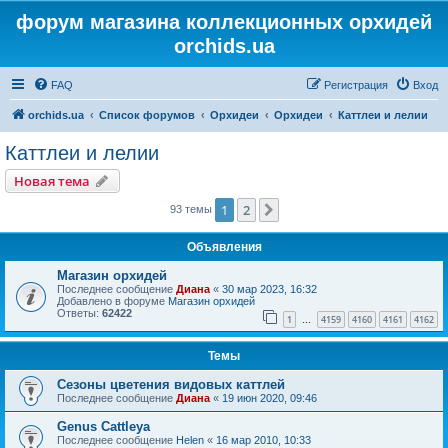
форум магазина коллекционных орхидей
orchids.ua
FAQ
Регистрация
Вход
orchids.ua
Список форумов
Орхидеи
Орхидеи
Каттлеи и лелии
Каттлеи и лелии
Новая тема
1
2
След.
93 темы
Объявления
Магазин орхидей
Последнее сообщение
Диана
«
30 мар 2023, 16:32
Добавлено в форуме
Магазин орхидей
Ответы:
62422
1
4159
4160
4161
4162
…
Темы
Сезоны цветения видовых каттлей
Последнее сообщение
Диана
«
19 июн 2020, 09:46
Genus Cattleya
Последнее сообщение
Helen
«
16 мар 2010, 10:33