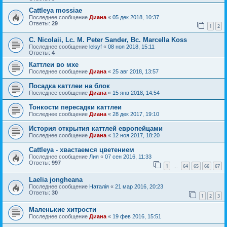
Cattleya mossiae
Последнее сообщение
Диана
«
05 дек 2018, 10:37
Ответы:
29
1
2
C. Nicolaii, Lс. M. Peter Sander, Bc. Marcella Koss
Последнее сообщение
lelsyf
«
08 ноя 2018, 15:11
Ответы:
4
Каттлеи во мхе
Последнее сообщение
Диана
«
25 авг 2018, 13:57
Посадка каттлеи на блок
Последнее сообщение
Диана
«
15 янв 2018, 14:54
Тонкости пересадки каттлеи
Последнее сообщение
Диана
«
28 дек 2017, 19:10
История открытия каттлей европейцами
Последнее сообщение
Диана
«
12 ноя 2017, 18:20
Cattleya - хвастаемся цветением
Последнее сообщение
Лия
«
07 сен 2016, 11:33
Ответы:
997
1
64
65
66
67
…
Laelia jongheana
Последнее сообщение
Наталія
«
21 мар 2016, 20:23
Ответы:
30
1
2
3
Маленькие хитрости
Последнее сообщение
Диана
«
19 фев 2016, 15:51