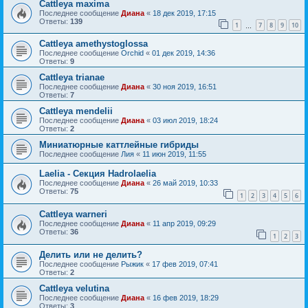
Cattleya maxima
Последнее сообщение
Диана
«
18 дек 2019, 17:15
Ответы:
139
1
7
8
9
10
…
Cattleya amethystoglossa
Последнее сообщение
Orchid
«
01 дек 2019, 14:36
Ответы:
9
Cattleya trianae
Последнее сообщение
Диана
«
30 ноя 2019, 16:51
Ответы:
7
Cattleya mendelii
Последнее сообщение
Диана
«
03 июл 2019, 18:24
Ответы:
2
Миниатюрные каттлейные гибриды
Последнее сообщение
Лия
«
11 июн 2019, 11:55
Laelia - Секция Hadrolaelia
Последнее сообщение
Диана
«
26 май 2019, 10:33
Ответы:
75
1
2
3
4
5
6
Cattleya warneri
Последнее сообщение
Диана
«
11 апр 2019, 09:29
Ответы:
36
1
2
3
Делить или не делить?
Последнее сообщение
Рыжик
«
17 фев 2019, 07:41
Ответы:
2
Cattleya velutina
Последнее сообщение
Диана
«
16 фев 2019, 18:29
Ответы:
3