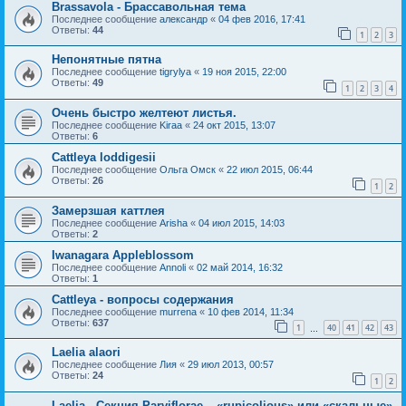
Brassavola - Брассавольная тема
Последнее сообщение
александр
«
04 фев 2016, 17:41
Ответы:
44
1
2
3
Непонятные пятна
Последнее сообщение
tigrylya
«
19 ноя 2015, 22:00
Ответы:
49
1
2
3
4
Очень быстро желтеют листья.
Последнее сообщение
Kiraa
«
24 окт 2015, 13:07
Ответы:
6
Cattleya loddigesii
Последнее сообщение
Ольга Омск
«
22 июл 2015, 06:44
Ответы:
26
1
2
Замерзшая каттлея
Последнее сообщение
Arisha
«
04 июл 2015, 14:03
Ответы:
2
Iwanagara Appleblossom
Последнее сообщение
Annoli
«
02 май 2014, 16:32
Ответы:
1
Cattleya - вопросы содержания
Последнее сообщение
murrena
«
10 фев 2014, 11:34
Ответы:
637
1
40
41
42
43
…
Laelia alaori
Последнее сообщение
Лия
«
29 июл 2013, 00:57
Ответы:
24
1
2
Laelia - Секция Parviflorae – «rupicolious» или «скальные».