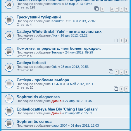
Последнее сообщение
tehanu
«
18 мар 2013, 08:44
Ответы:
128
1
6
7
8
9
…
Треснувший туберидий
Последнее сообщение
Kamille91
«
31 янв 2013, 22:07
Ответы:
4
Cattleya White Bridal 'Yuki' - пятна на листьях
Последнее сообщение
Лия
«
16 дек 2012, 02:22
Ответы:
26
1
2
Помогите, определить, чем болеет орхидея.
Последнее сообщение
Текила
«
24 июл 2012, 09:29
Ответы:
4
Cattleya forbesii
Последнее сообщение
Otis
«
23 июн 2012, 09:53
Ответы:
43
1
2
3
Cattleya - проблема выбора
Последнее сообщение
TIGRIK
«
31 май 2012, 10:11
Ответы:
20
1
2
Sophronitis alagoenses
Последнее сообщение
Диана
«
27 апр 2012, 11:45
Epilaeliocattleya Mae Bly 'Ching Hua Splash'
Последнее сообщение
Диана
«
26 апр 2012, 15:52
Sophronitis cernua
Последнее сообщение
dagon2004
«
01 фев 2012, 12:03