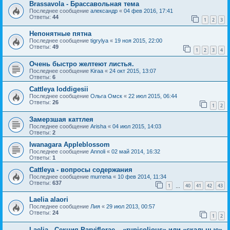
Brassavola - Брассавольная тема
Последнее сообщение
александр
«
04 фев 2016, 17:41
Ответы:
44
1
2
3
Непонятные пятна
Последнее сообщение
tigrylya
«
19 ноя 2015, 22:00
Ответы:
49
1
2
3
4
Очень быстро желтеют листья.
Последнее сообщение
Kiraa
«
24 окт 2015, 13:07
Ответы:
6
Cattleya loddigesii
Последнее сообщение
Ольга Омск
«
22 июл 2015, 06:44
Ответы:
26
1
2
Замерзшая каттлея
Последнее сообщение
Arisha
«
04 июл 2015, 14:03
Ответы:
2
Iwanagara Appleblossom
Последнее сообщение
Annoli
«
02 май 2014, 16:32
Ответы:
1
Cattleya - вопросы содержания
Последнее сообщение
murrena
«
10 фев 2014, 11:34
Ответы:
637
1
40
41
42
43
…
Laelia alaori
Последнее сообщение
Лия
«
29 июл 2013, 00:57
Ответы:
24
1
2
Laelia - Секция Parviflorae – «rupicolious» или «скальные».