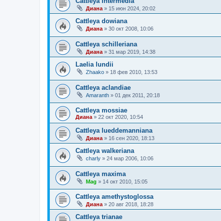
Cattleya Intermedia
Диана
»
15 июн 2024, 20:02
Cattleya dowiana
Диана
»
30 окт 2008, 10:06
Cattleya schilleriana
Диана
»
31 мар 2019, 14:38
Laelia lundii
Zhaako
»
18 фев 2010, 13:53
Сattleya aclandiae
Amaranth
»
01 дек 2011, 20:18
Cattleya mossiae
Диана
»
22 окт 2020, 10:54
Cattleya lueddemanniana
Диана
»
16 сен 2020, 18:13
Cattleya walkeriana
charly
»
24 мар 2006, 10:06
Cattleya maxima
Mag
»
14 окт 2010, 15:05
Cattleya amethystoglossa
Диана
»
20 авг 2018, 18:28
Cattleya trianae