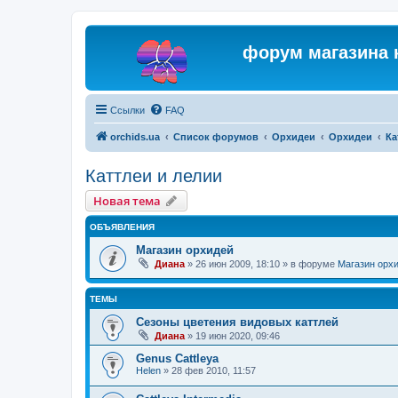
форум магазина 
Ссылки
FAQ
orchids.ua
Список форумов
Орхидеи
Орхидеи
Ка
Каттлеи и лелии
Новая тема
ОБЪЯВЛЕНИЯ
Магазин орхидей
Диана
»
26 июн 2009, 18:10
» в форуме
Магазин орх
ТЕМЫ
Сезоны цветения видовых каттлей
Диана
»
19 июн 2020, 09:46
Genus Cattleya
Helen
»
28 фев 2010, 11:57