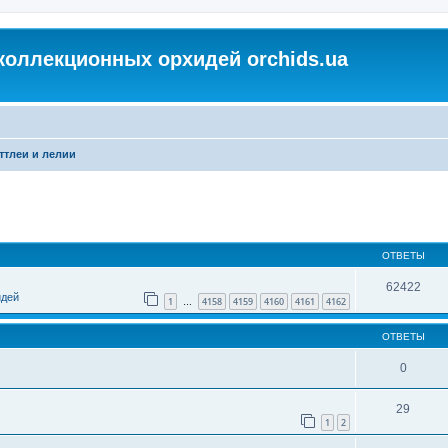
коллекционных орхидей orchids.ua
ттлеи и лелии
ОТВЕТЫ
62422
идей
1
4158
4159
4160
4161
4162
…
ОТВЕТЫ
0
29
1
2