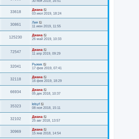
30 ноя 2019, 16:51
Диана
33618
03 июл 2019, 18:24
Лия
30861
11 июн 2019, 11:55
Диана
125230
26 май 2019, 10:33
Диана
72547
11 апр 2019, 09:29
Рыжик
32041
17 фев 2019, 07:41
Диана
32118
16 фев 2019, 18:29
Диана
66934
05 дек 2018, 10:37
lelsyf
35323
08 ноя 2018, 15:11
Диана
32102
25 авг 2018, 13:57
Диана
30969
15 янв 2018, 14:54