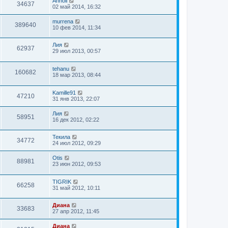
Annoli
34637
02 май 2014, 16:32
murrena
389640
10 фев 2014, 11:34
Лия
62937
29 июл 2013, 00:57
tehanu
160682
18 мар 2013, 08:44
Kamille91
47210
31 янв 2013, 22:07
Лия
58951
16 дек 2012, 02:22
Текила
34772
24 июл 2012, 09:29
Otis
88981
23 июн 2012, 09:53
TIGRIK
66258
31 май 2012, 10:11
Диана
33683
27 апр 2012, 11:45
Диана