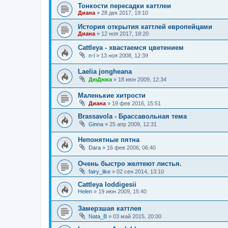
Тонкости пересадки каттлеи
Диана
»
28 дек 2017, 19:10
История открытия каттлей европейцами
Диана
»
12 ноя 2017, 18:20
Cattleya - хвастаемся цветением
n-l
»
13 ноя 2008, 12:39
Laelia jongheana
ДюДюка
»
18 июн 2009, 12:34
Маленькие хитрости
Диана
»
19 фев 2016, 15:51
Brassavola - Брассавольная тема
Ginna
»
25 апр 2009, 12:31
Непонятные пятна
Dara
»
16 фев 2006, 06:40
Очень быстро желтеют листья.
fairy_like
»
02 сен 2014, 13:10
Cattleya loddigesii
Helen
»
19 июн 2009, 15:40
Замерзшая каттлея
Nata_B
»
03 май 2015, 20:00