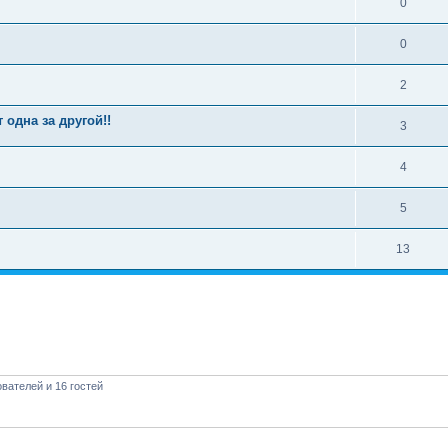
0
0
2
 одна за другой!!
3
4
5
13
вателей и 16 гостей