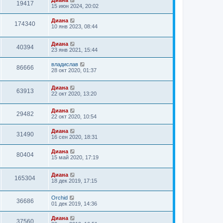
Диана
19417
15 июн 2024, 20:02
Диана
174340
10 янв 2023, 08:44
Диана
40394
23 янв 2021, 15:44
владислав
86666
28 окт 2020, 01:37
Диана
63913
22 окт 2020, 13:20
Диана
29482
22 окт 2020, 10:54
Диана
31490
16 сен 2020, 18:31
Диана
80404
15 май 2020, 17:19
Диана
165304
18 дек 2019, 17:15
Orchid
36686
01 дек 2019, 14:36
Диана
37560