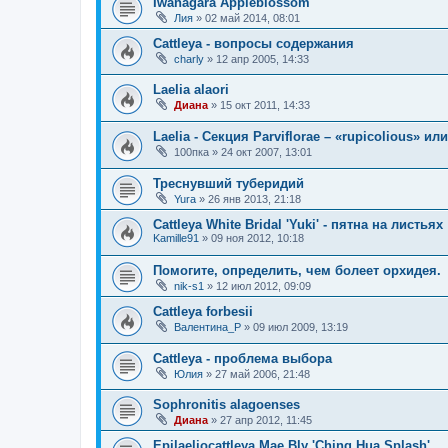
Iwanagara Appleblossom
Лия
»
02 май 2014, 08:01
Cattleya - вопросы содержания
charly
»
12 апр 2005, 14:33
Laelia alaori
Диана
»
15 окт 2011, 14:33
Laelia - Секция Parviflorae – «rupicolious» и
100пка
»
24 окт 2007, 13:01
Треснувший туберидий
Yura
»
26 янв 2013, 21:18
Cattleya White Bridal 'Yuki' - пятна на листьях
Kamille91
»
09 ноя 2012, 10:18
Помогите, определить, чем болеет орхидея.
nik-s1
»
12 июл 2012, 09:09
Cattleya forbesii
Валентина_Р
»
09 июл 2009, 13:19
Cattleya - проблема выбора
Юлия
»
27 май 2006, 21:48
Sophronitis alagoenses
Диана
»
27 апр 2012, 11:45
Epilaeliocattleya Mae Bly 'Ching Hua Splash'