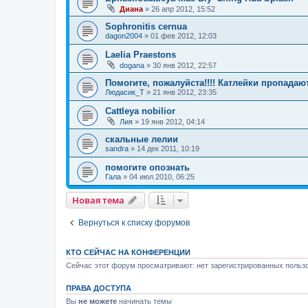
Диана
»
26 апр 2012, 15:52
Sophronitis cernua
dagon2004
»
01 фев 2012, 12:03
Laelia Praestons
dogana
»
30 янв 2012, 22:57
Помогите, пожалуйста!!!! Катлейки пропадают
Людасик_Т
»
21 янв 2012, 23:35
Cattleya nobilior
Лия
»
19 янв 2012, 04:14
скальные лелии
sandra
»
14 дек 2011, 10:19
помогите опознать
Гала
»
04 июл 2010, 06:25
Новая тема
Вернуться к списку форумов
КТО СЕЙЧАС НА КОНФЕРЕНЦИИ
Сейчас этот форум просматривают: нет зарегистрированных пользо
ПРАВА ДОСТУПА
Вы
не можете
начинать темы