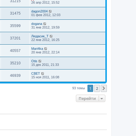
31215
26 апр 2012, 15:52
dagon2004
31475
01 фев 2012, 12:03
dogana
35599
31 янв 2012, 19:59
Людасик_Т
37201
22 янв 2012, 16:25
Mari4ka
40557
20 янв 2012, 22:14
Otis
35210
15 дек 2011, 21:33
CBET
46939
15 ноя 2011, 16:08
1
2
След.
93 темы
Перейти