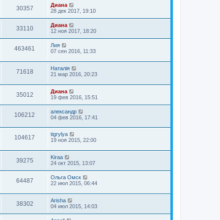
Диана
30357
28 дек 2017, 19:10
Диана
33110
12 ноя 2017, 18:20
Лия
463461
07 сен 2016, 11:33
Наталія
71618
21 мар 2016, 20:23
Диана
35012
19 фев 2016, 15:51
александр
106212
04 фев 2016, 17:41
tigrylya
104617
19 ноя 2015, 22:00
Kiraa
39275
24 окт 2015, 13:07
Ольга Омск
64487
22 июл 2015, 06:44
Arisha
38302
04 июл 2015, 14:03