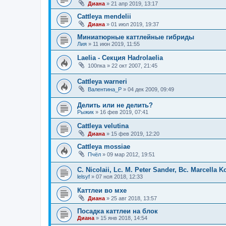
Диана
»
21 апр 2019, 13:17
Cattleya mendelii
Диана
»
01 июл 2019, 19:37
Миниатюрные каттлейные гибриды
Лия
»
11 июн 2019, 11:55
Laelia - Секция Hadrolaelia
100пка
»
22 окт 2007, 21:45
Cattleya warneri
Валентина_Р
»
04 дек 2009, 09:49
Делить или не делить?
Рыжик
»
16 фев 2019, 07:41
Cattleya velutina
Диана
»
15 фев 2019, 12:20
Cattleya mossiae
Пчёл
»
09 мар 2012, 19:51
C. Nicolaii, Lс. M. Peter Sander, Bc. Marcella K
lelsyf
»
07 ноя 2018, 12:33
Каттлеи во мхе
Диана
»
25 авг 2018, 13:57
Посадка каттлеи на блок
Диана
»
15 янв 2018, 14:54