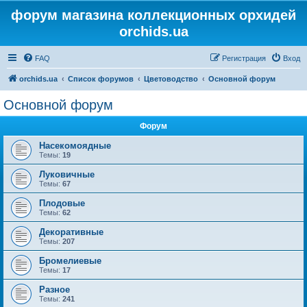
форум магазина коллекционных орхидей
orchids.ua
FAQ
Регистрация
Вход
orchids.ua
Список форумов
Цветоводство
Основной форум
Основной форум
Форум
Насекомоядные
Темы:
19
Луковичные
Темы:
67
Плодовые
Темы:
62
Декоративные
Темы:
207
Бромелиевые
Темы:
17
Разное
Темы:
241