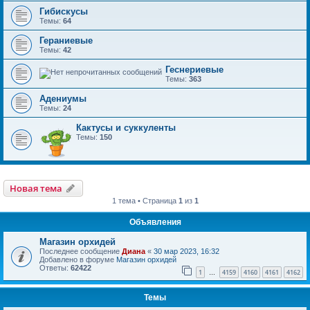
Гибискусы
Темы:
64
Гераниевые
Темы:
42
Геснериевые
Темы:
363
Адениумы
Темы:
24
Кактусы и суккуленты
Темы:
150
Новая тема
1 тема • Страница
1
из
1
Объявления
Магазин орхидей
Последнее сообщение
Диана
«
30 мар 2023, 16:32
Добавлено в форуме
Магазин орхидей
Ответы:
62422
1
4159
4160
4161
4162
…
Темы