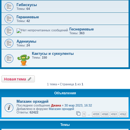
Гибискусы
Темы:
64
Гераниевые
Темы:
42
Геснериевые
Темы:
363
Адениумы
Темы:
24
Кактусы и суккуленты
Темы:
150
Новая тема
1 тема • Страница
1
из
1
Объявления
Магазин орхидей
Последнее сообщение
Диана
«
30 мар 2023, 16:32
Добавлено в форуме
Магазин орхидей
Ответы:
62422
1
4159
4160
4161
4162
…
Темы