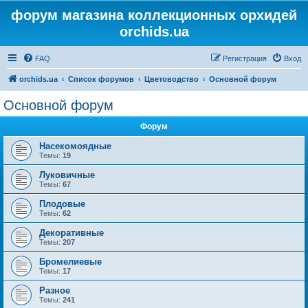
форум магазина коллекционных орхидей
orchids.ua
FAQ
Регистрация
Вход
orchids.ua
Список форумов
Цветоводство
Основной форум
Основной форум
Форум
Насекомоядные
Темы:
19
Луковичные
Темы:
67
Плодовые
Темы:
62
Декоративные
Темы:
207
Бромелиевые
Темы:
17
Разное
Темы:
241