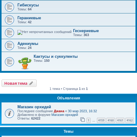
Гибискусы
Темы:
64
Гераниевые
Темы:
42
Геснериевые
Темы:
363
Адениумы
Темы:
24
Кактусы и суккуленты
Темы:
150
Новая тема
1 тема • Страница
1
из
1
Объявления
Магазин орхидей
Последнее сообщение
Диана
«
30 мар 2023, 16:32
Добавлено в форуме
Магазин орхидей
Ответы:
62422
1
4159
4160
4161
4162
…
Темы