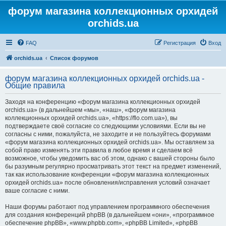
форум магазина коллекционных орхидей
orchids.ua
FAQ
Регистрация
Вход
orchids.ua
Список форумов
форум магазина коллекционных орхидей orchids.ua -
Общие правила
Заходя на конференцию «форум магазина коллекционных орхидей
orchids.ua» (в дальнейшем «мы», «наш», «форум магазина
коллекционных орхидей orchids.ua», «https://flo.com.ua»), вы
подтверждаете своё согласие со следующими условиями. Если вы не
согласны с ними, пожалуйста, не заходите и не пользуйтесь форумами
«форум магазина коллекционных орхидей orchids.ua». Мы оставляем за
собой право изменять эти правила в любое время и сделаем всё
возможное, чтобы уведомить вас об этом, однако с вашей стороны было
бы разумным регулярно просматривать этот текст на предмет изменений,
так как использование конференции «форум магазина коллекционных
орхидей orchids.ua» после обновления/исправления условий означает
ваше согласие с ними.
Наши форумы работают под управлением программного обеспечения
для создания конференций phpBB (в дальнейшем «они», «программное
обеспечение phpBB», «www.phpbb.com», «phpBB Limited», «phpBB