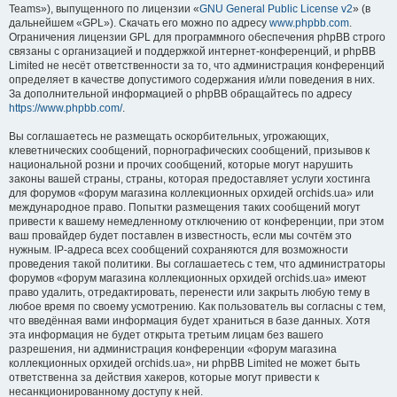
Teams»), выпущенного по лицензии «
GNU General Public License v2
» (в
дальнейшем «GPL»). Скачать его можно по адресу
www.phpbb.com
.
Ограничения лицензии GPL для программного обеспечения phpBB строго
связаны с организацией и поддержкой интернет-конференций, и phpBB
Limited не несёт ответственности за то, что администрация конференций
определяет в качестве допустимого содержания и/или поведения в них.
За дополнительной информацией о phpBB обращайтесь по адресу
https://www.phpbb.com/
.
Вы соглашаетесь не размещать оскорбительных, угрожающих,
клеветнических сообщений, порнографических сообщений, призывов к
национальной розни и прочих сообщений, которые могут нарушить
законы вашей страны, страны, которая предоставляет услуги хостинга
для форумов «форум магазина коллекционных орхидей orchids.ua» или
международное право. Попытки размещения таких сообщений могут
привести к вашему немедленному отключению от конференции, при этом
ваш провайдер будет поставлен в известность, если мы сочтём это
нужным. IP-адреса всех сообщений сохраняются для возможности
проведения такой политики. Вы соглашаетесь с тем, что администраторы
форумов «форум магазина коллекционных орхидей orchids.ua» имеют
право удалить, отредактировать, перенести или закрыть любую тему в
любое время по своему усмотрению. Как пользователь вы согласны с тем,
что введённая вами информация будет храниться в базе данных. Хотя
эта информация не будет открыта третьим лицам без вашего
разрешения, ни администрация конференции «форум магазина
коллекционных орхидей orchids.ua», ни phpBB Limited не может быть
ответственна за действия хакеров, которые могут привести к
несанкционированному доступу к ней.