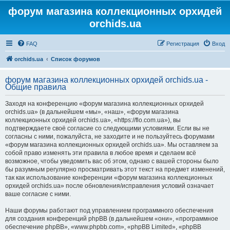
форум магазина коллекционных орхидей
orchids.ua
FAQ
Регистрация
Вход
orchids.ua
Список форумов
форум магазина коллекционных орхидей orchids.ua -
Общие правила
Заходя на конференцию «форум магазина коллекционных орхидей
orchids.ua» (в дальнейшем «мы», «наш», «форум магазина
коллекционных орхидей orchids.ua», «https://flo.com.ua»), вы
подтверждаете своё согласие со следующими условиями. Если вы не
согласны с ними, пожалуйста, не заходите и не пользуйтесь форумами
«форум магазина коллекционных орхидей orchids.ua». Мы оставляем за
собой право изменять эти правила в любое время и сделаем всё
возможное, чтобы уведомить вас об этом, однако с вашей стороны было
бы разумным регулярно просматривать этот текст на предмет изменений,
так как использование конференции «форум магазина коллекционных
орхидей orchids.ua» после обновления/исправления условий означает
ваше согласие с ними.
Наши форумы работают под управлением программного обеспечения
для создания конференций phpBB (в дальнейшем «они», «программное
обеспечение phpBB», «www.phpbb.com», «phpBB Limited», «phpBB