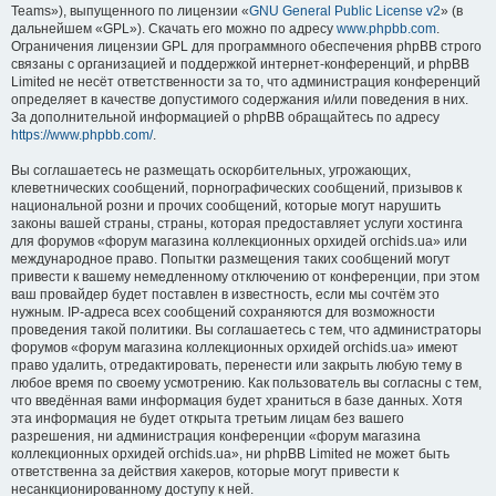
Teams»), выпущенного по лицензии «
GNU General Public License v2
» (в
дальнейшем «GPL»). Скачать его можно по адресу
www.phpbb.com
.
Ограничения лицензии GPL для программного обеспечения phpBB строго
связаны с организацией и поддержкой интернет-конференций, и phpBB
Limited не несёт ответственности за то, что администрация конференций
определяет в качестве допустимого содержания и/или поведения в них.
За дополнительной информацией о phpBB обращайтесь по адресу
https://www.phpbb.com/
.
Вы соглашаетесь не размещать оскорбительных, угрожающих,
клеветнических сообщений, порнографических сообщений, призывов к
национальной розни и прочих сообщений, которые могут нарушить
законы вашей страны, страны, которая предоставляет услуги хостинга
для форумов «форум магазина коллекционных орхидей orchids.ua» или
международное право. Попытки размещения таких сообщений могут
привести к вашему немедленному отключению от конференции, при этом
ваш провайдер будет поставлен в известность, если мы сочтём это
нужным. IP-адреса всех сообщений сохраняются для возможности
проведения такой политики. Вы соглашаетесь с тем, что администраторы
форумов «форум магазина коллекционных орхидей orchids.ua» имеют
право удалить, отредактировать, перенести или закрыть любую тему в
любое время по своему усмотрению. Как пользователь вы согласны с тем,
что введённая вами информация будет храниться в базе данных. Хотя
эта информация не будет открыта третьим лицам без вашего
разрешения, ни администрация конференции «форум магазина
коллекционных орхидей orchids.ua», ни phpBB Limited не может быть
ответственна за действия хакеров, которые могут привести к
несанкционированному доступу к ней.