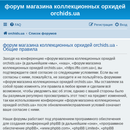
форум магазина коллекционных орхидей
orchids.ua
FAQ
Регистрация
Вход
orchids.ua
Список форумов
форум магазина коллекционных орхидей orchids.ua -
Общие правила
Заходя на конференцию «форум магазина коллекционных орхидей
orchids.ua» (в дальнейшем «мы», «наш», «форум магазина
коллекционных орхидей orchids.ua», «https://flo.com.ua»), вы
подтверждаете своё согласие со следующими условиями. Если вы не
согласны с ними, пожалуйста, не заходите и не пользуйтесь форумами
«форум магазина коллекционных орхидей orchids.ua». Мы оставляем за
собой право изменять эти правила в любое время и сделаем всё
возможное, чтобы уведомить вас об этом, однако с вашей стороны было
бы разумным регулярно просматривать этот текст на предмет изменений,
так как использование конференции «форум магазина коллекционных
орхидей orchids.ua» после обновления/исправления условий означает
ваше согласие с ними.
Наши форумы работают под управлением программного обеспечения
для создания конференций phpBB (в дальнейшем «они», «программное
обеспечение phpBB», «www.phpbb.com», «phpBB Limited», «phpBB