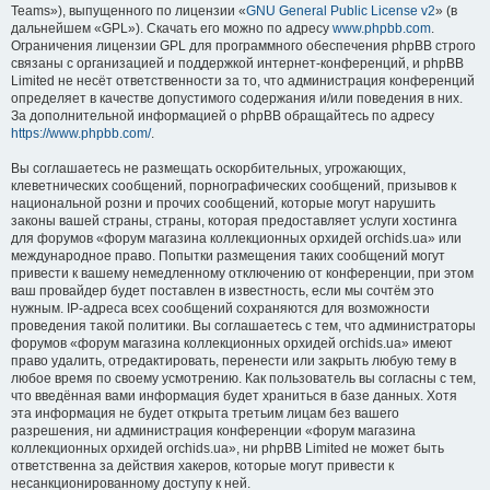
Teams»), выпущенного по лицензии «
GNU General Public License v2
» (в
дальнейшем «GPL»). Скачать его можно по адресу
www.phpbb.com
.
Ограничения лицензии GPL для программного обеспечения phpBB строго
связаны с организацией и поддержкой интернет-конференций, и phpBB
Limited не несёт ответственности за то, что администрация конференций
определяет в качестве допустимого содержания и/или поведения в них.
За дополнительной информацией о phpBB обращайтесь по адресу
https://www.phpbb.com/
.
Вы соглашаетесь не размещать оскорбительных, угрожающих,
клеветнических сообщений, порнографических сообщений, призывов к
национальной розни и прочих сообщений, которые могут нарушить
законы вашей страны, страны, которая предоставляет услуги хостинга
для форумов «форум магазина коллекционных орхидей orchids.ua» или
международное право. Попытки размещения таких сообщений могут
привести к вашему немедленному отключению от конференции, при этом
ваш провайдер будет поставлен в известность, если мы сочтём это
нужным. IP-адреса всех сообщений сохраняются для возможности
проведения такой политики. Вы соглашаетесь с тем, что администраторы
форумов «форум магазина коллекционных орхидей orchids.ua» имеют
право удалить, отредактировать, перенести или закрыть любую тему в
любое время по своему усмотрению. Как пользователь вы согласны с тем,
что введённая вами информация будет храниться в базе данных. Хотя
эта информация не будет открыта третьим лицам без вашего
разрешения, ни администрация конференции «форум магазина
коллекционных орхидей orchids.ua», ни phpBB Limited не может быть
ответственна за действия хакеров, которые могут привести к
несанкционированному доступу к ней.