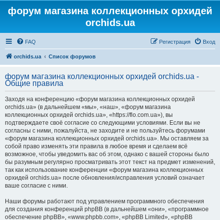
форум магазина коллекционных орхидей
orchids.ua
FAQ
Регистрация
Вход
orchids.ua
Список форумов
форум магазина коллекционных орхидей orchids.ua -
Общие правила
Заходя на конференцию «форум магазина коллекционных орхидей
orchids.ua» (в дальнейшем «мы», «наш», «форум магазина
коллекционных орхидей orchids.ua», «https://flo.com.ua»), вы
подтверждаете своё согласие со следующими условиями. Если вы не
согласны с ними, пожалуйста, не заходите и не пользуйтесь форумами
«форум магазина коллекционных орхидей orchids.ua». Мы оставляем за
собой право изменять эти правила в любое время и сделаем всё
возможное, чтобы уведомить вас об этом, однако с вашей стороны было
бы разумным регулярно просматривать этот текст на предмет изменений,
так как использование конференции «форум магазина коллекционных
орхидей orchids.ua» после обновления/исправления условий означает
ваше согласие с ними.
Наши форумы работают под управлением программного обеспечения
для создания конференций phpBB (в дальнейшем «они», «программное
обеспечение phpBB», «www.phpbb.com», «phpBB Limited», «phpBB