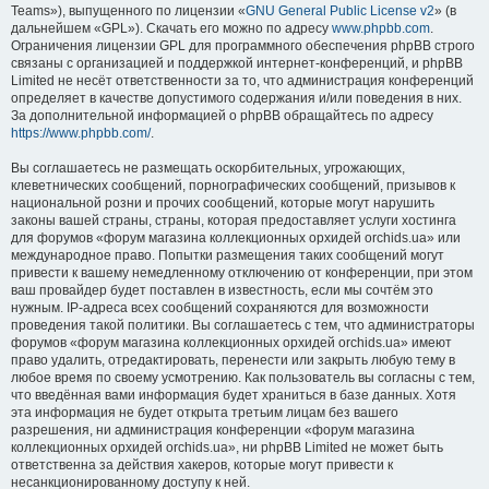
Teams»), выпущенного по лицензии «
GNU General Public License v2
» (в
дальнейшем «GPL»). Скачать его можно по адресу
www.phpbb.com
.
Ограничения лицензии GPL для программного обеспечения phpBB строго
связаны с организацией и поддержкой интернет-конференций, и phpBB
Limited не несёт ответственности за то, что администрация конференций
определяет в качестве допустимого содержания и/или поведения в них.
За дополнительной информацией о phpBB обращайтесь по адресу
https://www.phpbb.com/
.
Вы соглашаетесь не размещать оскорбительных, угрожающих,
клеветнических сообщений, порнографических сообщений, призывов к
национальной розни и прочих сообщений, которые могут нарушить
законы вашей страны, страны, которая предоставляет услуги хостинга
для форумов «форум магазина коллекционных орхидей orchids.ua» или
международное право. Попытки размещения таких сообщений могут
привести к вашему немедленному отключению от конференции, при этом
ваш провайдер будет поставлен в известность, если мы сочтём это
нужным. IP-адреса всех сообщений сохраняются для возможности
проведения такой политики. Вы соглашаетесь с тем, что администраторы
форумов «форум магазина коллекционных орхидей orchids.ua» имеют
право удалить, отредактировать, перенести или закрыть любую тему в
любое время по своему усмотрению. Как пользователь вы согласны с тем,
что введённая вами информация будет храниться в базе данных. Хотя
эта информация не будет открыта третьим лицам без вашего
разрешения, ни администрация конференции «форум магазина
коллекционных орхидей orchids.ua», ни phpBB Limited не может быть
ответственна за действия хакеров, которые могут привести к
несанкционированному доступу к ней.