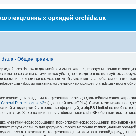
коллекционных орхидей orchids.ua
ids.ua - Общие правила
идей orchids.ua» (в дальнейшем «мы», «наш», «форум магазина коллекционных
ли вы не согласны с ними, пожалуйста, не заходите и не пользуйтесь форум
ое время и сделаем всё возможное, чтобы уведомить вас об этом, однако с 
 конференции «форум магазина коллекционных орхидей orchids.ua» после обн
еспечения для создания конференций phpBB (в дальнейшем «они», «програ
General Public License v2
» (в дальнейшем «GPL»). Скачать его можно по адр
зацией и поддержкой интернет-конференций, и phpBB Limited не несёт ответ
ведения в них. За дополнительной информацией о phpBB обращайтесь по адр
их, клеветнических сообщений, порнографических сообщений, призывов к на
вляет услуги хостинга для форумов «форум магазина коллекционных орхидей
едленному отключению от конференции, при этом ваш провайдер будет постав