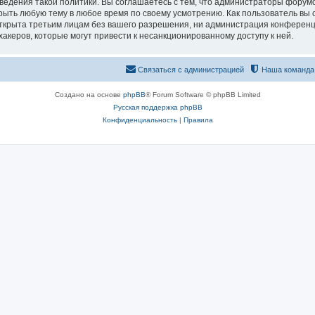
едения такой политики. Вы соглашаетесь с тем, что администраторы форумо
рыть любую тему в любое время по своему усмотрению. Как пользователь вы 
открыта третьим лицам без вашего разрешения, ни администрация конференц
хакеров, которые могут привести к несанкционированному доступу к ней.
Связаться с администрацией
Наша команда
Создано на основе
phpBB
® Forum Software © phpBB Limited
Русская поддержка phpBB
Конфиденциальность
|
Правила