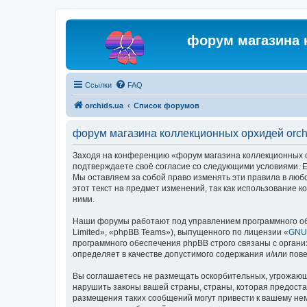
форум магазина 
Ссылки
FAQ
orchids.ua
Список форумов
форум магазина коллекционных орхидей orch
Заходя на конференцию «форум магазина коллекционных орх
подтверждаете своё согласие со следующими условиями. Ес
Мы оставляем за собой право изменять эти правила в люб
этот текст на предмет изменений, так как использование
ними.
Наши форумы работают под управлением программного об
Limited», «phpBB Teams»), выпущенного по лицензии «
GNU 
программного обеспечения phpBB строго связаны с органи
определяет в качестве допустимого содержания и/или по
Вы соглашаетесь не размещать оскорбительных, угрожающ
нарушить законы вашей страны, страны, которая предоста
размещения таких сообщений могут привести к вашему нем