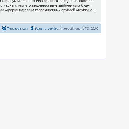
в «форум магазина коллекционных орхидей orchids.ua»
согласны с тем, что введённая вами информация будет
ии «форум магазина коллекционных орхидей orchids.ua»,
Пользователи
Удалить cookies
Часовой пояс:
UTC+02:00