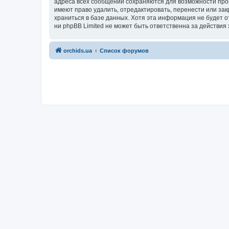
адреса всех сообщений сохраняются для возможности пров
имеют право удалить, отредактировать, перенести или зак
храниться в базе данных. Хотя эта информация не будет 
ни phpBB Limited не может быть ответственна за действия 
orchids.ua
Список форумов