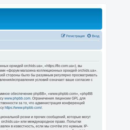
Регистрация
Вход
 орхидей orchids.ua», «https://flo.com.ua»), вы
ами «форум магазина коллекционных орхидей orchids.ua».
вашей стороны было бы разумным регулярно просматривать
овления/исправления условий означает ваше согласие с
ммное обеспечение phpBB», «www.phpbb.com», «phpBB
есу
www.phpbb.com
. Ограничения лицензии GPL для
ственности за то, что администрация конференций
есу
https://www.phpbb.com/
.
циональной розни и прочих сообщений, которые могут
 orchids.ua» или международное право. Попытки
лен в известность, если мы сочтём это нужным. IP-