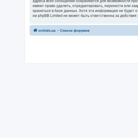
адреса всех сообщений сохраняются для возможности пров
имеют право удалить, отредактировать, перенести или зак
храниться в базе данных. Хотя эта информация не будет 
ни phpBB Limited не может быть ответственна за действия 
orchids.ua
Список форумов