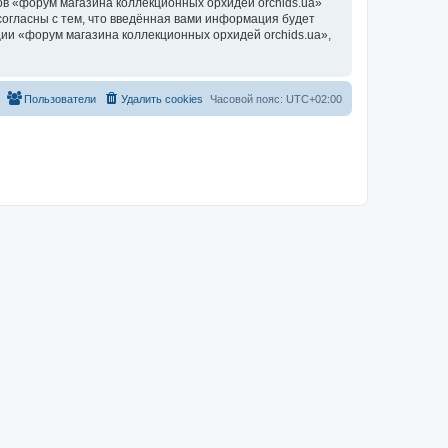
в «форум магазина коллекционных орхидей orchids.ua»
согласны с тем, что введённая вами информация будет
ии «форум магазина коллекционных орхидей orchids.ua»,
Пользователи
Удалить cookies
Часовой пояс:
UTC+02:00