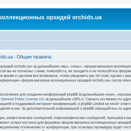
коллекционных орхидей orchids.ua
ids.ua - Общие правила
идей orchids.ua» (в дальнейшем «мы», «наш», «форум магазина коллекционных
ли вы не согласны с ними, пожалуйста, не заходите и не пользуйтесь форум
ое время и сделаем всё возможное, чтобы уведомить вас об этом, однако с 
 конференции «форум магазина коллекционных орхидей orchids.ua» после обн
еспечения для создания конференций phpBB (в дальнейшем «они», «програ
General Public License v2
» (в дальнейшем «GPL»). Скачать его можно по адр
зацией и поддержкой интернет-конференций, и phpBB Limited не несёт ответ
ведения в них. За дополнительной информацией о phpBB обращайтесь по адр
их, клеветнических сообщений, порнографических сообщений, призывов к на
вляет услуги хостинга для форумов «форум магазина коллекционных орхидей
едленному отключению от конференции, при этом ваш провайдер будет постав