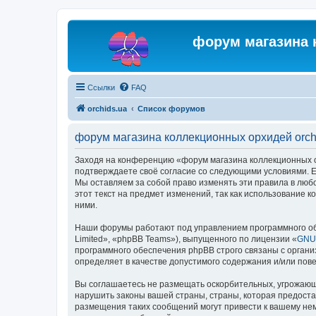
форум магазина 
Ссылки
FAQ
orchids.ua
Список форумов
форум магазина коллекционных орхидей orch
Заходя на конференцию «форум магазина коллекционных орх
подтверждаете своё согласие со следующими условиями. Ес
Мы оставляем за собой право изменять эти правила в люб
этот текст на предмет изменений, так как использование
ними.
Наши форумы работают под управлением программного об
Limited», «phpBB Teams»), выпущенного по лицензии «
GNU 
программного обеспечения phpBB строго связаны с органи
определяет в качестве допустимого содержания и/или по
Вы соглашаетесь не размещать оскорбительных, угрожающ
нарушить законы вашей страны, страны, которая предоста
размещения таких сообщений могут привести к вашему нем