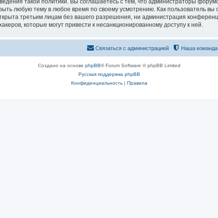
едения такой политики. Вы соглашаетесь с тем, что администраторы форумо
рыть любую тему в любое время по своему усмотрению. Как пользователь вы 
открыта третьим лицам без вашего разрешения, ни администрация конференц
хакеров, которые могут привести к несанкционированному доступу к ней.
Связаться с администрацией
Наша команда
Создано на основе
phpBB
® Forum Software © phpBB Limited
Русская поддержка phpBB
Конфиденциальность
|
Правила