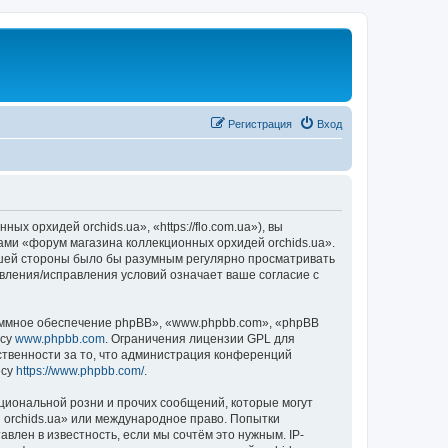
Регистрация
Вход
 орхидей orchids.ua», «https://flo.com.ua»), вы
ами «форум магазина коллекционных орхидей orchids.ua».
вашей стороны было бы разумным регулярно просматривать
овления/исправления условий означает ваше согласие с
ммное обеспечение phpBB», «www.phpbb.com», «phpBB
есу
www.phpbb.com
. Ограничения лицензии GPL для
ственности за то, что администрация конференций
есу
https://www.phpbb.com/
.
циональной розни и прочих сообщений, которые могут
 orchids.ua» или международное право. Попытки
лен в известность, если мы сочтём это нужным. IP-