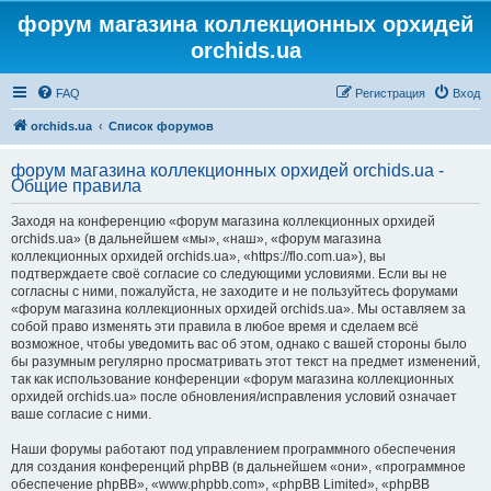
форум магазина коллекционных орхидей
orchids.ua
FAQ
Регистрация
Вход
orchids.ua
Список форумов
форум магазина коллекционных орхидей orchids.ua -
Общие правила
Заходя на конференцию «форум магазина коллекционных орхидей
orchids.ua» (в дальнейшем «мы», «наш», «форум магазина
коллекционных орхидей orchids.ua», «https://flo.com.ua»), вы
подтверждаете своё согласие со следующими условиями. Если вы не
согласны с ними, пожалуйста, не заходите и не пользуйтесь форумами
«форум магазина коллекционных орхидей orchids.ua». Мы оставляем за
собой право изменять эти правила в любое время и сделаем всё
возможное, чтобы уведомить вас об этом, однако с вашей стороны было
бы разумным регулярно просматривать этот текст на предмет изменений,
так как использование конференции «форум магазина коллекционных
орхидей orchids.ua» после обновления/исправления условий означает
ваше согласие с ними.
Наши форумы работают под управлением программного обеспечения
для создания конференций phpBB (в дальнейшем «они», «программное
обеспечение phpBB», «www.phpbb.com», «phpBB Limited», «phpBB