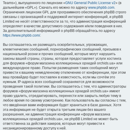
Teams»), выпущенного по лицензии «
GNU General Public License v2
» (в
дальнейшем «GPL»). Скачать его можно по адресу
www.phpbb.com
.
Ограничения лицензии GPL для программного обеспечения phpBB строго
связаны с организацией и поддержкой интернет-конференций, и phpBB
Limited не несёт ответственности за то, что администрация конференций
определяет в качестве допустимого содержания и/или поведения в них.
За дополнительной информацией о phpBB обращайтесь по адресу
https://www.phpbb.com/
.
Вы соглашаетесь не размещать оскорбительных, угрожающих,
клеветнических сообщений, порнографических сообщений, призывов к
национальной розни и прочих сообщений, которые могут нарушить
законы вашей страны, страны, которая предоставляет услуги хостинга
для форумов «форум магазина коллекционных орхидей orchids.ua» или
международное право. Попытки размещения таких сообщений могут
привести к вашему немедленному отключению от конференции, при этом
ваш провайдер будет поставлен в известность, если мы сочтём это
нужным. IP-адреса всех сообщений сохраняются для возможности
проведения такой политики. Вы соглашаетесь с тем, что администраторы
форумов «форум магазина коллекционных орхидей orchids.ua» имеют
право удалить, отредактировать, перенести или закрыть любую тему в
любое время по своему усмотрению. Как пользователь вы согласны с тем,
что введённая вами информация будет храниться в базе данных. Хотя
эта информация не будет открыта третьим лицам без вашего
разрешения, ни администрация конференции «форум магазина
коллекционных орхидей orchids.ua», ни phpBB Limited не может быть
ответственна за действия хакеров, которые могут привести к
несанкционированному доступу к ней.