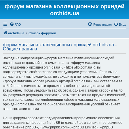
форум магазина коллекционных орхидей
orchids.ua
FAQ
Регистрация
Вход
orchids.ua
Список форумов
форум магазина коллекционных орхидей orchids.ua -
Общие правила
Заходя на конференцию «форум магазина коллекционных орхидей
orchids.ua» (в дальнейшем «мы», «наш», «форум магазина
коллекционных орхидей orchids.ua», «https://flo.com.ua»), вы
подтверждаете своё согласие со следующими условиями. Если вы не
согласны с ними, пожалуйста, не заходите и не пользуйтесь форумами
«форум магазина коллекционных орхидей orchids.ua». Мы оставляем за
собой право изменять эти правила в любое время и сделаем всё
возможное, чтобы уведомить вас об этом, однако с вашей стороны было
бы разумным регулярно просматривать этот текст на предмет изменений,
так как использование конференции «форум магазина коллекционных
орхидей orchids.ua» после обновления/исправления условий означает
ваше согласие с ними.
Наши форумы работают под управлением программного обеспечения
для создания конференций phpBB (в дальнейшем «они», «программное
обеспечение phpBB», «www.phpbb.com», «phpBB Limited», «phpBB