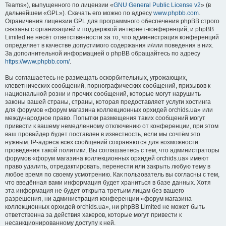
Teams»), выпущенного по лицензии «
GNU General Public License v2
» (в
дальнейшем «GPL»). Скачать его можно по адресу
www.phpbb.com
.
Ограничения лицензии GPL для программного обеспечения phpBB строго
связаны с организацией и поддержкой интернет-конференций, и phpBB
Limited не несёт ответственности за то, что администрация конференций
определяет в качестве допустимого содержания и/или поведения в них.
За дополнительной информацией о phpBB обращайтесь по адресу
https://www.phpbb.com/
.
Вы соглашаетесь не размещать оскорбительных, угрожающих,
клеветнических сообщений, порнографических сообщений, призывов к
национальной розни и прочих сообщений, которые могут нарушить
законы вашей страны, страны, которая предоставляет услуги хостинга
для форумов «форум магазина коллекционных орхидей orchids.ua» или
международное право. Попытки размещения таких сообщений могут
привести к вашему немедленному отключению от конференции, при этом
ваш провайдер будет поставлен в известность, если мы сочтём это
нужным. IP-адреса всех сообщений сохраняются для возможности
проведения такой политики. Вы соглашаетесь с тем, что администраторы
форумов «форум магазина коллекционных орхидей orchids.ua» имеют
право удалить, отредактировать, перенести или закрыть любую тему в
любое время по своему усмотрению. Как пользователь вы согласны с тем,
что введённая вами информация будет храниться в базе данных. Хотя
эта информация не будет открыта третьим лицам без вашего
разрешения, ни администрация конференции «форум магазина
коллекционных орхидей orchids.ua», ни phpBB Limited не может быть
ответственна за действия хакеров, которые могут привести к
несанкционированному доступу к ней.