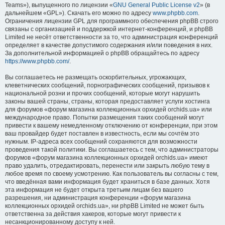
Teams»), выпущенного по лицензии «
GNU General Public License v2
» (в
дальнейшем «GPL»). Скачать его можно по адресу
www.phpbb.com
.
Ограничения лицензии GPL для программного обеспечения phpBB строго
связаны с организацией и поддержкой интернет-конференций, и phpBB
Limited не несёт ответственности за то, что администрация конференций
определяет в качестве допустимого содержания и/или поведения в них.
За дополнительной информацией о phpBB обращайтесь по адресу
https://www.phpbb.com/
.
Вы соглашаетесь не размещать оскорбительных, угрожающих,
клеветнических сообщений, порнографических сообщений, призывов к
национальной розни и прочих сообщений, которые могут нарушить
законы вашей страны, страны, которая предоставляет услуги хостинга
для форумов «форум магазина коллекционных орхидей orchids.ua» или
международное право. Попытки размещения таких сообщений могут
привести к вашему немедленному отключению от конференции, при этом
ваш провайдер будет поставлен в известность, если мы сочтём это
нужным. IP-адреса всех сообщений сохраняются для возможности
проведения такой политики. Вы соглашаетесь с тем, что администраторы
форумов «форум магазина коллекционных орхидей orchids.ua» имеют
право удалить, отредактировать, перенести или закрыть любую тему в
любое время по своему усмотрению. Как пользователь вы согласны с тем,
что введённая вами информация будет храниться в базе данных. Хотя
эта информация не будет открыта третьим лицам без вашего
разрешения, ни администрация конференции «форум магазина
коллекционных орхидей orchids.ua», ни phpBB Limited не может быть
ответственна за действия хакеров, которые могут привести к
несанкционированному доступу к ней.