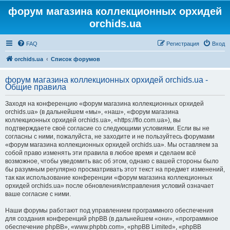
форум магазина коллекционных орхидей
orchids.ua
FAQ
Регистрация
Вход
orchids.ua
Список форумов
форум магазина коллекционных орхидей orchids.ua -
Общие правила
Заходя на конференцию «форум магазина коллекционных орхидей
orchids.ua» (в дальнейшем «мы», «наш», «форум магазина
коллекционных орхидей orchids.ua», «https://flo.com.ua»), вы
подтверждаете своё согласие со следующими условиями. Если вы не
согласны с ними, пожалуйста, не заходите и не пользуйтесь форумами
«форум магазина коллекционных орхидей orchids.ua». Мы оставляем за
собой право изменять эти правила в любое время и сделаем всё
возможное, чтобы уведомить вас об этом, однако с вашей стороны было
бы разумным регулярно просматривать этот текст на предмет изменений,
так как использование конференции «форум магазина коллекционных
орхидей orchids.ua» после обновления/исправления условий означает
ваше согласие с ними.
Наши форумы работают под управлением программного обеспечения
для создания конференций phpBB (в дальнейшем «они», «программное
обеспечение phpBB», «www.phpbb.com», «phpBB Limited», «phpBB