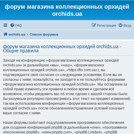
форум магазина коллекционных орхидей
orchids.ua
FAQ
Регистрация
Вход
orchids.ua
Список форумов
форум магазина коллекционных орхидей orchids.ua -
Общие правила
Заходя на конференцию «форум магазина коллекционных орхидей
orchids.ua» (в дальнейшем «мы», «наш», «форум магазина
коллекционных орхидей orchids.ua», «https://flo.com.ua»), вы
подтверждаете своё согласие со следующими условиями. Если вы не
согласны с ними, пожалуйста, не заходите и не пользуйтесь форумами
«форум магазина коллекционных орхидей orchids.ua». Мы оставляем за
собой право изменять эти правила в любое время и сделаем всё
возможное, чтобы уведомить вас об этом, однако с вашей стороны было
бы разумным регулярно просматривать этот текст на предмет изменений,
так как использование конференции «форум магазина коллекционных
орхидей orchids.ua» после обновления/исправления условий означает
ваше согласие с ними.
Наши форумы работают под управлением программного обеспечения
для создания конференций phpBB (в дальнейшем «они», «программное
обеспечение phpBB», «www.phpbb.com», «phpBB Limited», «phpBB