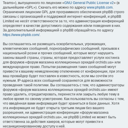
Teams»), выпущенного по лицензии «
GNU General Public License v2
» (в
дальнейшем «GPL»). Скачать его можно по адресу
www.phpbb.com
.
Ограничения лицензии GPL для программного обеспечения phpBB строго
связаны с организацией и поддержкой интернет-конференций, и phpBB
Limited не несёт ответственности за то, что администрация конференций
определяет в качестве допустимого содержания и/или поведения в них.
За дополнительной информацией о phpBB обращайтесь по адресу
https://www.phpbb.com/
.
Вы соглашаетесь не размещать оскорбительных, угрожающих,
клеветнических сообщений, порнографических сообщений, призывов к
национальной розни и прочих сообщений, которые могут нарушить
законы вашей страны, страны, которая предоставляет услуги хостинга
для форумов «форум магазина коллекционных орхидей orchids.ua» или
международное право. Попытки размещения таких сообщений могут
привести к вашему немедленному отключению от конференции, при этом
ваш провайдер будет поставлен в известность, если мы сочтём это
нужным. IP-адреса всех сообщений сохраняются для возможности
проведения такой политики. Вы соглашаетесь с тем, что администраторы
форумов «форум магазина коллекционных орхидей orchids.ua» имеют
право удалить, отредактировать, перенести или закрыть любую тему в
любое время по своему усмотрению. Как пользователь вы согласны с тем,
что введённая вами информация будет храниться в базе данных. Хотя
эта информация не будет открыта третьим лицам без вашего
разрешения, ни администрация конференции «форум магазина
коллекционных орхидей orchids.ua», ни phpBB Limited не может быть
ответственна за действия хакеров, которые могут привести к
несанкционированному доступу к ней.