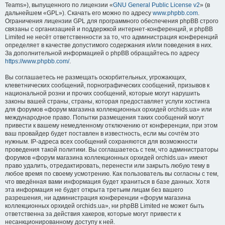
Teams»), выпущенного по лицензии «
GNU General Public License v2
» (в
дальнейшем «GPL»). Скачать его можно по адресу
www.phpbb.com
.
Ограничения лицензии GPL для программного обеспечения phpBB строго
связаны с организацией и поддержкой интернет-конференций, и phpBB
Limited не несёт ответственности за то, что администрация конференций
определяет в качестве допустимого содержания и/или поведения в них.
За дополнительной информацией о phpBB обращайтесь по адресу
https://www.phpbb.com/
.
Вы соглашаетесь не размещать оскорбительных, угрожающих,
клеветнических сообщений, порнографических сообщений, призывов к
национальной розни и прочих сообщений, которые могут нарушить
законы вашей страны, страны, которая предоставляет услуги хостинга
для форумов «форум магазина коллекционных орхидей orchids.ua» или
международное право. Попытки размещения таких сообщений могут
привести к вашему немедленному отключению от конференции, при этом
ваш провайдер будет поставлен в известность, если мы сочтём это
нужным. IP-адреса всех сообщений сохраняются для возможности
проведения такой политики. Вы соглашаетесь с тем, что администраторы
форумов «форум магазина коллекционных орхидей orchids.ua» имеют
право удалить, отредактировать, перенести или закрыть любую тему в
любое время по своему усмотрению. Как пользователь вы согласны с тем,
что введённая вами информация будет храниться в базе данных. Хотя
эта информация не будет открыта третьим лицам без вашего
разрешения, ни администрация конференции «форум магазина
коллекционных орхидей orchids.ua», ни phpBB Limited не может быть
ответственна за действия хакеров, которые могут привести к
несанкционированному доступу к ней.