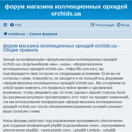
форум магазина коллекционных орхидей
orchids.ua
FAQ
Регистрация
Вход
orchids.ua
Список форумов
форум магазина коллекционных орхидей orchids.ua -
Общие правила
Заходя на конференцию «форум магазина коллекционных орхидей
orchids.ua» (в дальнейшем «мы», «наш», «форум магазина
коллекционных орхидей orchids.ua», «https://flo.com.ua»), вы
подтверждаете своё согласие со следующими условиями. Если вы не
согласны с ними, пожалуйста, не заходите и не пользуйтесь форумами
«форум магазина коллекционных орхидей orchids.ua». Мы оставляем за
собой право изменять эти правила в любое время и сделаем всё
возможное, чтобы уведомить вас об этом, однако с вашей стороны было
бы разумным регулярно просматривать этот текст на предмет изменений,
так как использование конференции «форум магазина коллекционных
орхидей orchids.ua» после обновления/исправления условий означает
ваше согласие с ними.
Наши форумы работают под управлением программного обеспечения
для создания конференций phpBB (в дальнейшем «они», «программное
обеспечение phpBB», «www.phpbb.com», «phpBB Limited», «phpBB