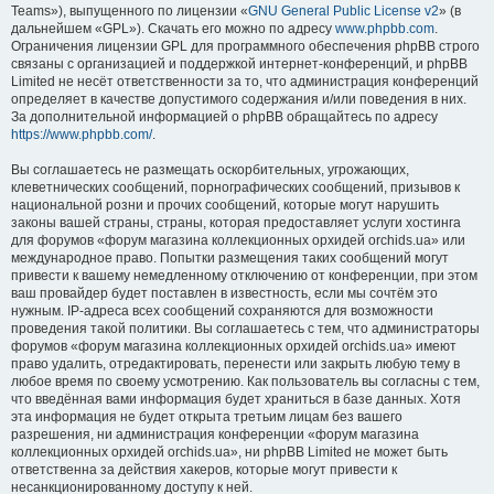
Teams»), выпущенного по лицензии «
GNU General Public License v2
» (в
дальнейшем «GPL»). Скачать его можно по адресу
www.phpbb.com
.
Ограничения лицензии GPL для программного обеспечения phpBB строго
связаны с организацией и поддержкой интернет-конференций, и phpBB
Limited не несёт ответственности за то, что администрация конференций
определяет в качестве допустимого содержания и/или поведения в них.
За дополнительной информацией о phpBB обращайтесь по адресу
https://www.phpbb.com/
.
Вы соглашаетесь не размещать оскорбительных, угрожающих,
клеветнических сообщений, порнографических сообщений, призывов к
национальной розни и прочих сообщений, которые могут нарушить
законы вашей страны, страны, которая предоставляет услуги хостинга
для форумов «форум магазина коллекционных орхидей orchids.ua» или
международное право. Попытки размещения таких сообщений могут
привести к вашему немедленному отключению от конференции, при этом
ваш провайдер будет поставлен в известность, если мы сочтём это
нужным. IP-адреса всех сообщений сохраняются для возможности
проведения такой политики. Вы соглашаетесь с тем, что администраторы
форумов «форум магазина коллекционных орхидей orchids.ua» имеют
право удалить, отредактировать, перенести или закрыть любую тему в
любое время по своему усмотрению. Как пользователь вы согласны с тем,
что введённая вами информация будет храниться в базе данных. Хотя
эта информация не будет открыта третьим лицам без вашего
разрешения, ни администрация конференции «форум магазина
коллекционных орхидей orchids.ua», ни phpBB Limited не может быть
ответственна за действия хакеров, которые могут привести к
несанкционированному доступу к ней.