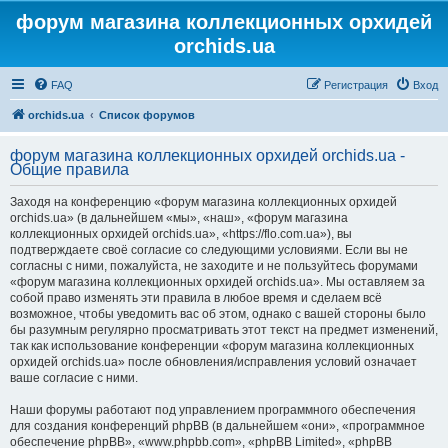
форум магазина коллекционных орхидей
orchids.ua
FAQ
Регистрация
Вход
orchids.ua
Список форумов
форум магазина коллекционных орхидей orchids.ua -
Общие правила
Заходя на конференцию «форум магазина коллекционных орхидей
orchids.ua» (в дальнейшем «мы», «наш», «форум магазина
коллекционных орхидей orchids.ua», «https://flo.com.ua»), вы
подтверждаете своё согласие со следующими условиями. Если вы не
согласны с ними, пожалуйста, не заходите и не пользуйтесь форумами
«форум магазина коллекционных орхидей orchids.ua». Мы оставляем за
собой право изменять эти правила в любое время и сделаем всё
возможное, чтобы уведомить вас об этом, однако с вашей стороны было
бы разумным регулярно просматривать этот текст на предмет изменений,
так как использование конференции «форум магазина коллекционных
орхидей orchids.ua» после обновления/исправления условий означает
ваше согласие с ними.
Наши форумы работают под управлением программного обеспечения
для создания конференций phpBB (в дальнейшем «они», «программное
обеспечение phpBB», «www.phpbb.com», «phpBB Limited», «phpBB