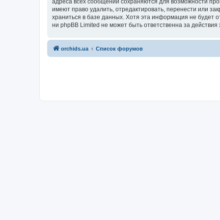
адреса всех сообщений сохраняются для возможности пров
имеют право удалить, отредактировать, перенести или зак
храниться в базе данных. Хотя эта информация не будет 
ни phpBB Limited не может быть ответственна за действия 
orchids.ua
Список форумов