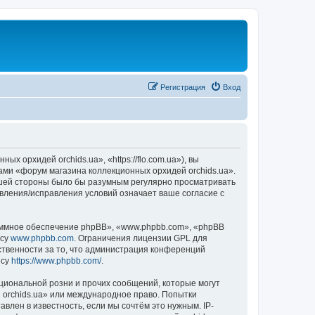
Регистрация
Вход
 орхидей orchids.ua», «https://flo.com.ua»), вы
ами «форум магазина коллекционных орхидей orchids.ua».
вашей стороны было бы разумным регулярно просматривать
овления/исправления условий означает ваше согласие с
ммное обеспечение phpBB», «www.phpbb.com», «phpBB
есу
www.phpbb.com
. Ограничения лицензии GPL для
ственности за то, что администрация конференций
есу
https://www.phpbb.com/
.
циональной розни и прочих сообщений, которые могут
 orchids.ua» или международное право. Попытки
лен в известность, если мы сочтём это нужным. IP-