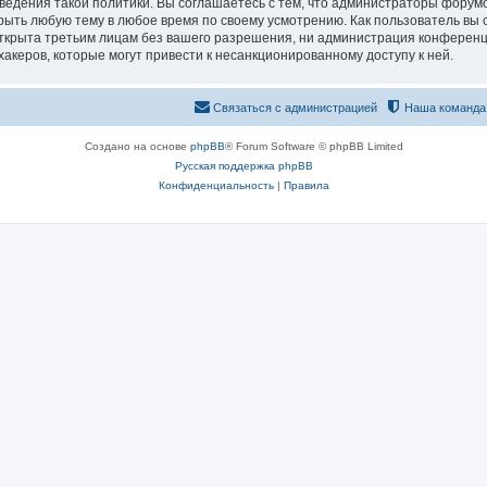
едения такой политики. Вы соглашаетесь с тем, что администраторы форумо
рыть любую тему в любое время по своему усмотрению. Как пользователь вы 
открыта третьим лицам без вашего разрешения, ни администрация конференц
хакеров, которые могут привести к несанкционированному доступу к ней.
Связаться с администрацией
Наша команда
Создано на основе
phpBB
® Forum Software © phpBB Limited
Русская поддержка phpBB
Конфиденциальность
|
Правила