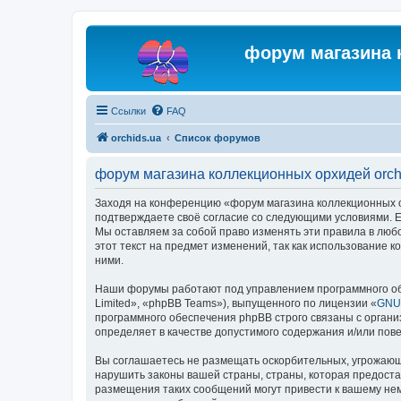
форум магазина 
Ссылки
FAQ
orchids.ua
Список форумов
форум магазина коллекционных орхидей orch
Заходя на конференцию «форум магазина коллекционных орх
подтверждаете своё согласие со следующими условиями. Ес
Мы оставляем за собой право изменять эти правила в люб
этот текст на предмет изменений, так как использование
ними.
Наши форумы работают под управлением программного об
Limited», «phpBB Teams»), выпущенного по лицензии «
GNU 
программного обеспечения phpBB строго связаны с органи
определяет в качестве допустимого содержания и/или по
Вы соглашаетесь не размещать оскорбительных, угрожающ
нарушить законы вашей страны, страны, которая предоста
размещения таких сообщений могут привести к вашему нем