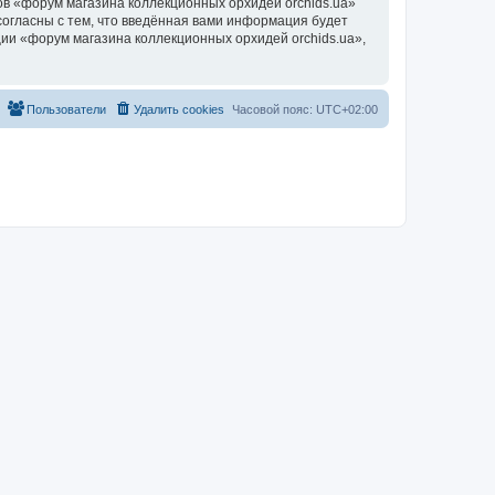
в «форум магазина коллекционных орхидей orchids.ua»
согласны с тем, что введённая вами информация будет
ии «форум магазина коллекционных орхидей orchids.ua»,
Пользователи
Удалить cookies
Часовой пояс:
UTC+02:00