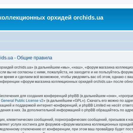
коллекционных орхидей orchids.ua
ids.ua - Общие правила
идей orchids.ua» (в дальнейшем «мы», «наш», «форум магазина коллекционных
ли вы не согласны с ними, пожалуйста, не заходите и не пользуйтесь форум
ое время и сделаем всё возможное, чтобы уведомить вас об этом, однако с 
 конференции «форум магазина коллекционных орхидей orchids.ua» после обн
еспечения для создания конференций phpBB (в дальнейшем «они», «програ
General Public License v2
» (в дальнейшем «GPL»). Скачать его можно по адр
зацией и поддержкой интернет-конференций, и phpBB Limited не несёт ответ
ведения в них. За дополнительной информацией о phpBB обращайтесь по адр
их, клеветнических сообщений, порнографических сообщений, призывов к на
вляет услуги хостинга для форумов «форум магазина коллекционных орхидей
едленному отключению от конференции, при этом ваш провайдер будет постав