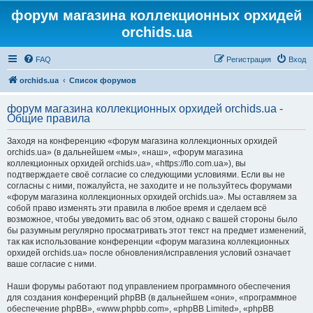
форум магазина коллекционных орхидей
orchids.ua
FAQ
Регистрация
Вход
orchids.ua
Список форумов
форум магазина коллекционных орхидей orchids.ua -
Общие правила
Заходя на конференцию «форум магазина коллекционных орхидей
orchids.ua» (в дальнейшем «мы», «наш», «форум магазина
коллекционных орхидей orchids.ua», «https://flo.com.ua»), вы
подтверждаете своё согласие со следующими условиями. Если вы не
согласны с ними, пожалуйста, не заходите и не пользуйтесь форумами
«форум магазина коллекционных орхидей orchids.ua». Мы оставляем за
собой право изменять эти правила в любое время и сделаем всё
возможное, чтобы уведомить вас об этом, однако с вашей стороны было
бы разумным регулярно просматривать этот текст на предмет изменений,
так как использование конференции «форум магазина коллекционных
орхидей orchids.ua» после обновления/исправления условий означает
ваше согласие с ними.
Наши форумы работают под управлением программного обеспечения
для создания конференций phpBB (в дальнейшем «они», «программное
обеспечение phpBB», «www.phpbb.com», «phpBB Limited», «phpBB