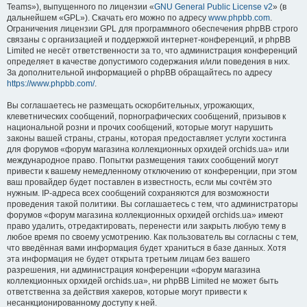
Teams»), выпущенного по лицензии «
GNU General Public License v2
» (в
дальнейшем «GPL»). Скачать его можно по адресу
www.phpbb.com
.
Ограничения лицензии GPL для программного обеспечения phpBB строго
связаны с организацией и поддержкой интернет-конференций, и phpBB
Limited не несёт ответственности за то, что администрация конференций
определяет в качестве допустимого содержания и/или поведения в них.
За дополнительной информацией о phpBB обращайтесь по адресу
https://www.phpbb.com/
.
Вы соглашаетесь не размещать оскорбительных, угрожающих,
клеветнических сообщений, порнографических сообщений, призывов к
национальной розни и прочих сообщений, которые могут нарушить
законы вашей страны, страны, которая предоставляет услуги хостинга
для форумов «форум магазина коллекционных орхидей orchids.ua» или
международное право. Попытки размещения таких сообщений могут
привести к вашему немедленному отключению от конференции, при этом
ваш провайдер будет поставлен в известность, если мы сочтём это
нужным. IP-адреса всех сообщений сохраняются для возможности
проведения такой политики. Вы соглашаетесь с тем, что администраторы
форумов «форум магазина коллекционных орхидей orchids.ua» имеют
право удалить, отредактировать, перенести или закрыть любую тему в
любое время по своему усмотрению. Как пользователь вы согласны с тем,
что введённая вами информация будет храниться в базе данных. Хотя
эта информация не будет открыта третьим лицам без вашего
разрешения, ни администрация конференции «форум магазина
коллекционных орхидей orchids.ua», ни phpBB Limited не может быть
ответственна за действия хакеров, которые могут привести к
несанкционированному доступу к ней.