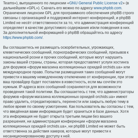
Teams»), выпущенного по лицензии «
GNU General Public License v2
» (в
дальнейшем «GPL»). Скачать его можно по адресу
www.phpbb.com
.
Ограничения лицензии GPL для программного обеспечения phpBB строго
связаны с организацией и поддержкой интернет-конференций, и phpBB
Limited не несёт ответственности за то, что администрация конференций
определяет в качестве допустимого содержания и/или поведения в них.
За дополнительной информацией о phpBB обращайтесь по адресу
https://www.phpbb.com/
.
Вы соглашаетесь не размещать оскорбительных, угрожающих,
клеветнических сообщений, порнографических сообщений, призывов к
национальной розни и прочих сообщений, которые могут нарушить
законы вашей страны, страны, которая предоставляет услуги хостинга
для форумов «форум магазина коллекционных орхидей orchids.ua» или
международное право. Попытки размещения таких сообщений могут
привести к вашему немедленному отключению от конференции, при этом
ваш провайдер будет поставлен в известность, если мы сочтём это
нужным. IP-адреса всех сообщений сохраняются для возможности
проведения такой политики. Вы соглашаетесь с тем, что администраторы
форумов «форум магазина коллекционных орхидей orchids.ua» имеют
право удалить, отредактировать, перенести или закрыть любую тему в
любое время по своему усмотрению. Как пользователь вы согласны с тем,
что введённая вами информация будет храниться в базе данных. Хотя
эта информация не будет открыта третьим лицам без вашего
разрешения, ни администрация конференции «форум магазина
коллекционных орхидей orchids.ua», ни phpBB Limited не может быть
ответственна за действия хакеров, которые могут привести к
несанкционированному доступу к ней.