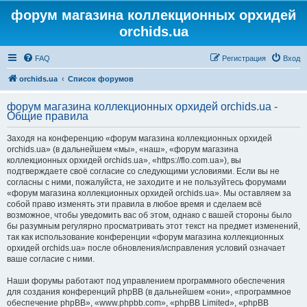
форум магазина коллекционных орхидей
orchids.ua
FAQ
Регистрация
Вход
orchids.ua
Список форумов
форум магазина коллекционных орхидей orchids.ua -
Общие правила
Заходя на конференцию «форум магазина коллекционных орхидей
orchids.ua» (в дальнейшем «мы», «наш», «форум магазина
коллекционных орхидей orchids.ua», «https://flo.com.ua»), вы
подтверждаете своё согласие со следующими условиями. Если вы не
согласны с ними, пожалуйста, не заходите и не пользуйтесь форумами
«форум магазина коллекционных орхидей orchids.ua». Мы оставляем за
собой право изменять эти правила в любое время и сделаем всё
возможное, чтобы уведомить вас об этом, однако с вашей стороны было
бы разумным регулярно просматривать этот текст на предмет изменений,
так как использование конференции «форум магазина коллекционных
орхидей orchids.ua» после обновления/исправления условий означает
ваше согласие с ними.
Наши форумы работают под управлением программного обеспечения
для создания конференций phpBB (в дальнейшем «они», «программное
обеспечение phpBB», «www.phpbb.com», «phpBB Limited», «phpBB