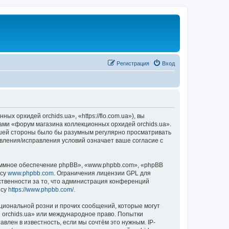
Регистрация
Вход
 орхидей orchids.ua», «https://flo.com.ua»), вы
ами «форум магазина коллекционных орхидей orchids.ua».
вашей стороны было бы разумным регулярно просматривать
овления/исправления условий означает ваше согласие с
ммное обеспечение phpBB», «www.phpbb.com», «phpBB
есу
www.phpbb.com
. Ограничения лицензии GPL для
ственности за то, что администрация конференций
есу
https://www.phpbb.com/
.
циональной розни и прочих сообщений, которые могут
 orchids.ua» или международное право. Попытки
лен в известность, если мы сочтём это нужным. IP-