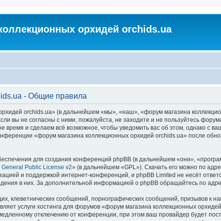
коллекционных орхидей orchids.ua
ids.ua - Общие правила
идей orchids.ua» (в дальнейшем «мы», «наш», «форум магазина коллекционных
ли вы не согласны с ними, пожалуйста, не заходите и не пользуйтесь форум
ое время и сделаем всё возможное, чтобы уведомить вас об этом, однако с 
 конференции «форум магазина коллекционных орхидей orchids.ua» после обн
еспечения для создания конференций phpBB (в дальнейшем «они», «програ
General Public License v2
» (в дальнейшем «GPL»). Скачать его можно по адр
зацией и поддержкой интернет-конференций, и phpBB Limited не несёт ответ
ведения в них. За дополнительной информацией о phpBB обращайтесь по адр
их, клеветнических сообщений, порнографических сообщений, призывов к на
вляет услуги хостинга для форумов «форум магазина коллекционных орхидей
едленному отключению от конференции, при этом ваш провайдер будет постав