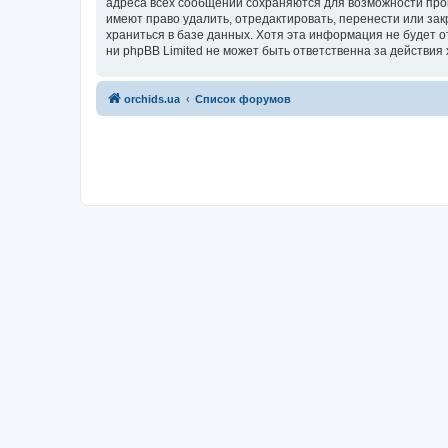
адреса всех сообщений сохраняются для возможности пров
имеют право удалить, отредактировать, перенести или зак
храниться в базе данных. Хотя эта информация не будет 
ни phpBB Limited не может быть ответственна за действия 
orchids.ua
Список форумов