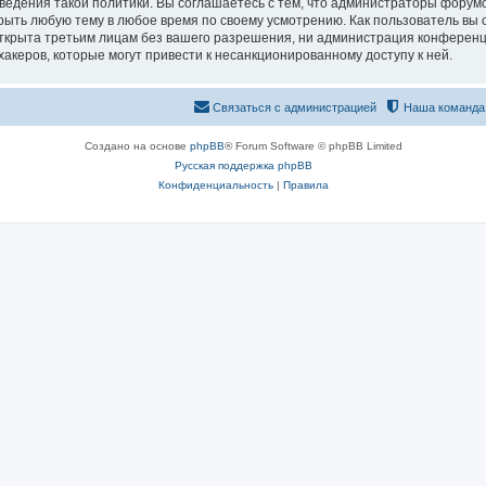
едения такой политики. Вы соглашаетесь с тем, что администраторы форумо
рыть любую тему в любое время по своему усмотрению. Как пользователь вы 
открыта третьим лицам без вашего разрешения, ни администрация конференц
хакеров, которые могут привести к несанкционированному доступу к ней.
Связаться с администрацией
Наша команда
Создано на основе
phpBB
® Forum Software © phpBB Limited
Русская поддержка phpBB
Конфиденциальность
|
Правила