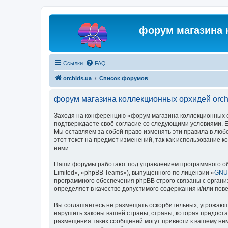
форум магазина 
Ссылки
FAQ
orchids.ua
Список форумов
форум магазина коллекционных орхидей orch
Заходя на конференцию «форум магазина коллекционных орх
подтверждаете своё согласие со следующими условиями. Ес
Мы оставляем за собой право изменять эти правила в люб
этот текст на предмет изменений, так как использование
ними.
Наши форумы работают под управлением программного об
Limited», «phpBB Teams»), выпущенного по лицензии «
GNU 
программного обеспечения phpBB строго связаны с органи
определяет в качестве допустимого содержания и/или по
Вы соглашаетесь не размещать оскорбительных, угрожающ
нарушить законы вашей страны, страны, которая предоста
размещения таких сообщений могут привести к вашему нем