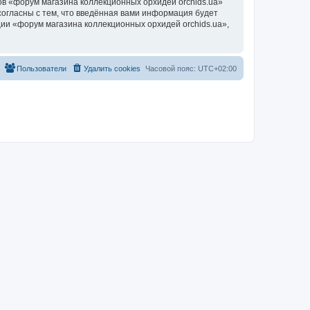
в «форум магазина коллекционных орхидей orchids.ua»
согласны с тем, что введённая вами информация будет
ии «форум магазина коллекционных орхидей orchids.ua»,
Пользователи
Удалить cookies
Часовой пояс:
UTC+02:00