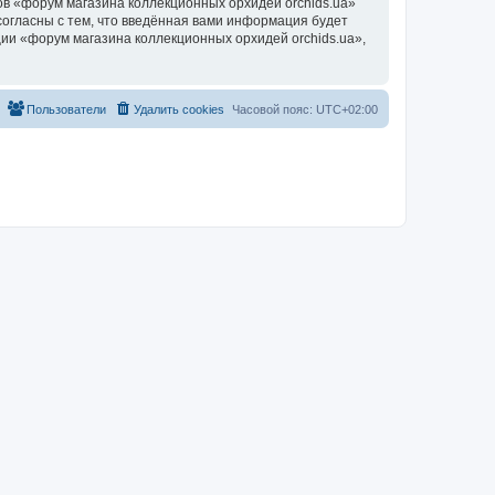
в «форум магазина коллекционных орхидей orchids.ua»
согласны с тем, что введённая вами информация будет
ии «форум магазина коллекционных орхидей orchids.ua»,
Пользователи
Удалить cookies
Часовой пояс:
UTC+02:00