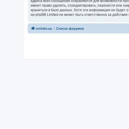
адреса всех сообщений сохраняются для возможности пров
имеют право удалить, отредактировать, перенести или зак
храниться в базе данных. Хотя эта информация не будет 
ни phpBB Limited не может быть ответственна за действия 
orchids.ua
Список форумов