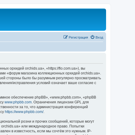
Регистрация
Вход
 орхидей orchids.ua», «https://flo.com.ua»), вы
ами «форум магазина коллекционных орхидей orchids.ua».
вашей стороны было бы разумным регулярно просматривать
овления/исправления условий означает ваше согласие с
ммное обеспечение phpBB», «www.phpbb.com», «phpBB
есу
www.phpbb.com
. Ограничения лицензии GPL для
ственности за то, что администрация конференций
есу
https://www.phpbb.com/
.
циональной розни и прочих сообщений, которые могут
 orchids.ua» или международное право. Попытки
лен в известность, если мы сочтём это нужным. IP-