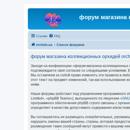
форум магазина 
Ссылки
FAQ
orchids.ua
Список форумов
форум магазина коллекционных орхидей orch
Заходя на конференцию «форум магазина коллекционных орх
подтверждаете своё согласие со следующими условиями. Ес
Мы оставляем за собой право изменять эти правила в люб
этот текст на предмет изменений, так как использование
ними.
Наши форумы работают под управлением программного об
Limited», «phpBB Teams»), выпущенного по лицензии «
GNU 
программного обеспечения phpBB строго связаны с органи
определяет в качестве допустимого содержания и/или по
Вы соглашаетесь не размещать оскорбительных, угрожающ
нарушить законы вашей страны, страны, которая предоста
размещения таких сообщений могут привести к вашему нем