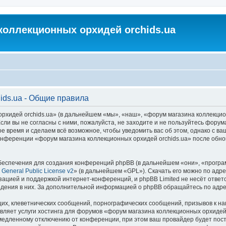
коллекционных орхидей orchids.ua
ids.ua - Общие правила
идей orchids.ua» (в дальнейшем «мы», «наш», «форум магазина коллекционных
ли вы не согласны с ними, пожалуйста, не заходите и не пользуйтесь форум
ое время и сделаем всё возможное, чтобы уведомить вас об этом, однако с 
 конференции «форум магазина коллекционных орхидей orchids.ua» после обн
еспечения для создания конференций phpBB (в дальнейшем «они», «програ
General Public License v2
» (в дальнейшем «GPL»). Скачать его можно по адр
зацией и поддержкой интернет-конференций, и phpBB Limited не несёт ответ
ведения в них. За дополнительной информацией о phpBB обращайтесь по адр
их, клеветнических сообщений, порнографических сообщений, призывов к на
вляет услуги хостинга для форумов «форум магазина коллекционных орхидей
едленному отключению от конференции, при этом ваш провайдер будет постав