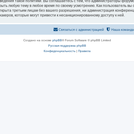
едения такой политики. Вы соглашаетесь с тем, что администраторы форумо
рыть любую тему в любое время по своему усмотрению. Как пользователь вы 
открыта третьим лицам без вашего разрешения, ни администрация конференц
хакеров, которые могут привести к несанкционированному доступу к ней.
Связаться с администрацией
Наша команда
Создано на основе
phpBB
® Forum Software © phpBB Limited
Русская поддержка phpBB
Конфиденциальность
|
Правила