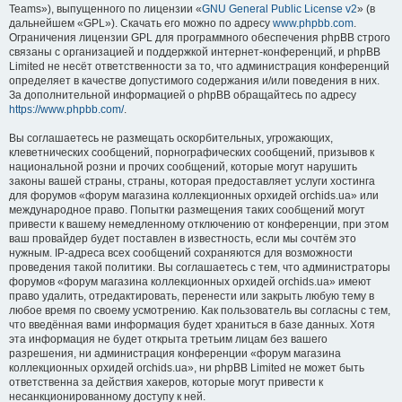
Teams»), выпущенного по лицензии «
GNU General Public License v2
» (в
дальнейшем «GPL»). Скачать его можно по адресу
www.phpbb.com
.
Ограничения лицензии GPL для программного обеспечения phpBB строго
связаны с организацией и поддержкой интернет-конференций, и phpBB
Limited не несёт ответственности за то, что администрация конференций
определяет в качестве допустимого содержания и/или поведения в них.
За дополнительной информацией о phpBB обращайтесь по адресу
https://www.phpbb.com/
.
Вы соглашаетесь не размещать оскорбительных, угрожающих,
клеветнических сообщений, порнографических сообщений, призывов к
национальной розни и прочих сообщений, которые могут нарушить
законы вашей страны, страны, которая предоставляет услуги хостинга
для форумов «форум магазина коллекционных орхидей orchids.ua» или
международное право. Попытки размещения таких сообщений могут
привести к вашему немедленному отключению от конференции, при этом
ваш провайдер будет поставлен в известность, если мы сочтём это
нужным. IP-адреса всех сообщений сохраняются для возможности
проведения такой политики. Вы соглашаетесь с тем, что администраторы
форумов «форум магазина коллекционных орхидей orchids.ua» имеют
право удалить, отредактировать, перенести или закрыть любую тему в
любое время по своему усмотрению. Как пользователь вы согласны с тем,
что введённая вами информация будет храниться в базе данных. Хотя
эта информация не будет открыта третьим лицам без вашего
разрешения, ни администрация конференции «форум магазина
коллекционных орхидей orchids.ua», ни phpBB Limited не может быть
ответственна за действия хакеров, которые могут привести к
несанкционированному доступу к ней.