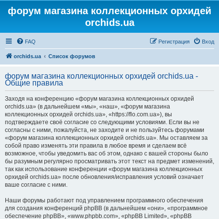
форум магазина коллекционных орхидей
orchids.ua
FAQ
Регистрация
Вход
orchids.ua
Список форумов
форум магазина коллекционных орхидей orchids.ua -
Общие правила
Заходя на конференцию «форум магазина коллекционных орхидей
orchids.ua» (в дальнейшем «мы», «наш», «форум магазина
коллекционных орхидей orchids.ua», «https://flo.com.ua»), вы
подтверждаете своё согласие со следующими условиями. Если вы не
согласны с ними, пожалуйста, не заходите и не пользуйтесь форумами
«форум магазина коллекционных орхидей orchids.ua». Мы оставляем за
собой право изменять эти правила в любое время и сделаем всё
возможное, чтобы уведомить вас об этом, однако с вашей стороны было
бы разумным регулярно просматривать этот текст на предмет изменений,
так как использование конференции «форум магазина коллекционных
орхидей orchids.ua» после обновления/исправления условий означает
ваше согласие с ними.
Наши форумы работают под управлением программного обеспечения
для создания конференций phpBB (в дальнейшем «они», «программное
обеспечение phpBB», «www.phpbb.com», «phpBB Limited», «phpBB