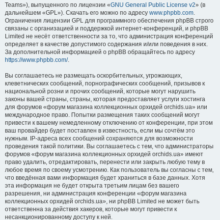
Teams»), выпущенного по лицензии «
GNU General Public License v2
» (в
дальнейшем «GPL»). Скачать его можно по адресу
www.phpbb.com
.
Ограничения лицензии GPL для программного обеспечения phpBB строго
связаны с организацией и поддержкой интернет-конференций, и phpBB
Limited не несёт ответственности за то, что администрация конференций
определяет в качестве допустимого содержания и/или поведения в них.
За дополнительной информацией о phpBB обращайтесь по адресу
https://www.phpbb.com/
.
Вы соглашаетесь не размещать оскорбительных, угрожающих,
клеветнических сообщений, порнографических сообщений, призывов к
национальной розни и прочих сообщений, которые могут нарушить
законы вашей страны, страны, которая предоставляет услуги хостинга
для форумов «форум магазина коллекционных орхидей orchids.ua» или
международное право. Попытки размещения таких сообщений могут
привести к вашему немедленному отключению от конференции, при этом
ваш провайдер будет поставлен в известность, если мы сочтём это
нужным. IP-адреса всех сообщений сохраняются для возможности
проведения такой политики. Вы соглашаетесь с тем, что администраторы
форумов «форум магазина коллекционных орхидей orchids.ua» имеют
право удалить, отредактировать, перенести или закрыть любую тему в
любое время по своему усмотрению. Как пользователь вы согласны с тем,
что введённая вами информация будет храниться в базе данных. Хотя
эта информация не будет открыта третьим лицам без вашего
разрешения, ни администрация конференции «форум магазина
коллекционных орхидей orchids.ua», ни phpBB Limited не может быть
ответственна за действия хакеров, которые могут привести к
несанкционированному доступу к ней.