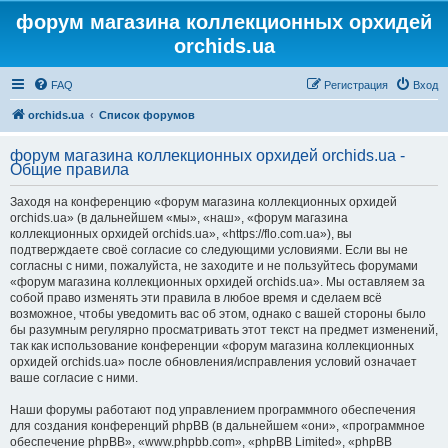
форум магазина коллекционных орхидей
orchids.ua
FAQ
Регистрация
Вход
orchids.ua
Список форумов
форум магазина коллекционных орхидей orchids.ua -
Общие правила
Заходя на конференцию «форум магазина коллекционных орхидей
orchids.ua» (в дальнейшем «мы», «наш», «форум магазина
коллекционных орхидей orchids.ua», «https://flo.com.ua»), вы
подтверждаете своё согласие со следующими условиями. Если вы не
согласны с ними, пожалуйста, не заходите и не пользуйтесь форумами
«форум магазина коллекционных орхидей orchids.ua». Мы оставляем за
собой право изменять эти правила в любое время и сделаем всё
возможное, чтобы уведомить вас об этом, однако с вашей стороны было
бы разумным регулярно просматривать этот текст на предмет изменений,
так как использование конференции «форум магазина коллекционных
орхидей orchids.ua» после обновления/исправления условий означает
ваше согласие с ними.
Наши форумы работают под управлением программного обеспечения
для создания конференций phpBB (в дальнейшем «они», «программное
обеспечение phpBB», «www.phpbb.com», «phpBB Limited», «phpBB