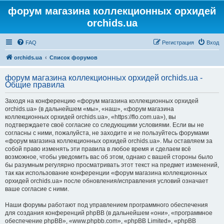
форум магазина коллекционных орхидей
orchids.ua
FAQ
Регистрация
Вход
orchids.ua
Список форумов
форум магазина коллекционных орхидей orchids.ua -
Общие правила
Заходя на конференцию «форум магазина коллекционных орхидей
orchids.ua» (в дальнейшем «мы», «наш», «форум магазина
коллекционных орхидей orchids.ua», «https://flo.com.ua»), вы
подтверждаете своё согласие со следующими условиями. Если вы не
согласны с ними, пожалуйста, не заходите и не пользуйтесь форумами
«форум магазина коллекционных орхидей orchids.ua». Мы оставляем за
собой право изменять эти правила в любое время и сделаем всё
возможное, чтобы уведомить вас об этом, однако с вашей стороны было
бы разумным регулярно просматривать этот текст на предмет изменений,
так как использование конференции «форум магазина коллекционных
орхидей orchids.ua» после обновления/исправления условий означает
ваше согласие с ними.
Наши форумы работают под управлением программного обеспечения
для создания конференций phpBB (в дальнейшем «они», «программное
обеспечение phpBB», «www.phpbb.com», «phpBB Limited», «phpBB