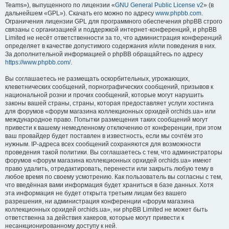
Teams»), выпущенного по лицензии «
GNU General Public License v2
» (в
дальнейшем «GPL»). Скачать его можно по адресу
www.phpbb.com
.
Ограничения лицензии GPL для программного обеспечения phpBB строго
связаны с организацией и поддержкой интернет-конференций, и phpBB
Limited не несёт ответственности за то, что администрация конференций
определяет в качестве допустимого содержания и/или поведения в них.
За дополнительной информацией о phpBB обращайтесь по адресу
https://www.phpbb.com/
.
Вы соглашаетесь не размещать оскорбительных, угрожающих,
клеветнических сообщений, порнографических сообщений, призывов к
национальной розни и прочих сообщений, которые могут нарушить
законы вашей страны, страны, которая предоставляет услуги хостинга
для форумов «форум магазина коллекционных орхидей orchids.ua» или
международное право. Попытки размещения таких сообщений могут
привести к вашему немедленному отключению от конференции, при этом
ваш провайдер будет поставлен в известность, если мы сочтём это
нужным. IP-адреса всех сообщений сохраняются для возможности
проведения такой политики. Вы соглашаетесь с тем, что администраторы
форумов «форум магазина коллекционных орхидей orchids.ua» имеют
право удалить, отредактировать, перенести или закрыть любую тему в
любое время по своему усмотрению. Как пользователь вы согласны с тем,
что введённая вами информация будет храниться в базе данных. Хотя
эта информация не будет открыта третьим лицам без вашего
разрешения, ни администрация конференции «форум магазина
коллекционных орхидей orchids.ua», ни phpBB Limited не может быть
ответственна за действия хакеров, которые могут привести к
несанкционированному доступу к ней.