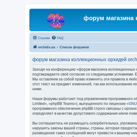
форум магазина 
Ссылки
FAQ
orchids.ua
Список форумов
форум магазина коллекционных орхидей orch
Заходя на конференцию «форум магазина коллекционных орх
подтверждаете своё согласие со следующими условиями. Ес
Мы оставляем за собой право изменять эти правила в люб
этот текст на предмет изменений, так как использование
ними.
Наши форумы работают под управлением программного об
Limited», «phpBB Teams»), выпущенного по лицензии «
GNU 
программного обеспечения phpBB строго связаны с органи
определяет в качестве допустимого содержания и/или по
Вы соглашаетесь не размещать оскорбительных, угрожающ
нарушить законы вашей страны, страны, которая предоста
размещения таких сообщений могут привести к вашему нем