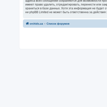
адреса всех сообщений сохраняются для возможности пров
имеют право удалить, отредактировать, перенести или зак
храниться в базе данных. Хотя эта информация не будет 
ни phpBB Limited не может быть ответственна за действия 
orchids.ua
Список форумов