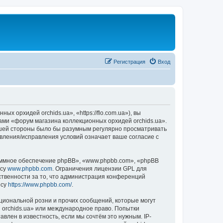
Регистрация
Вход
 орхидей orchids.ua», «https://flo.com.ua»), вы
ами «форум магазина коллекционных орхидей orchids.ua».
вашей стороны было бы разумным регулярно просматривать
овления/исправления условий означает ваше согласие с
ммное обеспечение phpBB», «www.phpbb.com», «phpBB
есу
www.phpbb.com
. Ограничения лицензии GPL для
ственности за то, что администрация конференций
есу
https://www.phpbb.com/
.
циональной розни и прочих сообщений, которые могут
 orchids.ua» или международное право. Попытки
лен в известность, если мы сочтём это нужным. IP-