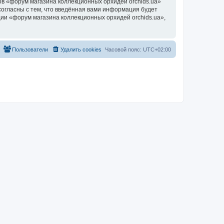
в «форум магазина коллекционных орхидей orchids.ua»
согласны с тем, что введённая вами информация будет
ии «форум магазина коллекционных орхидей orchids.ua»,
Пользователи
Удалить cookies
Часовой пояс:
UTC+02:00