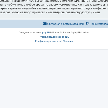
едения такой политики. Вы соглашаетесь с тем, что администраторы форумо
рыть любую тему в любое время по своему усмотрению. Как пользователь вы 
открыта третьим лицам без вашего разрешения, ни администрация конференц
хакеров, которые могут привести к несанкционированному доступу к ней.
Связаться с администрацией
Наша команда
Создано на основе
phpBB
® Forum Software © phpBB Limited
Русская поддержка phpBB
Конфиденциальность
|
Правила