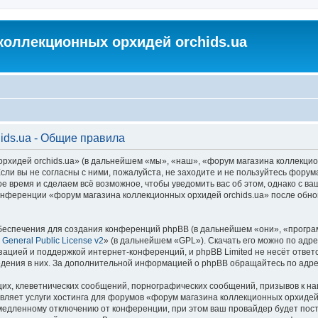
коллекционных орхидей orchids.ua
ids.ua - Общие правила
идей orchids.ua» (в дальнейшем «мы», «наш», «форум магазина коллекционных
ли вы не согласны с ними, пожалуйста, не заходите и не пользуйтесь форум
ое время и сделаем всё возможное, чтобы уведомить вас об этом, однако с 
 конференции «форум магазина коллекционных орхидей orchids.ua» после обн
еспечения для создания конференций phpBB (в дальнейшем «они», «програ
General Public License v2
» (в дальнейшем «GPL»). Скачать его можно по адр
зацией и поддержкой интернет-конференций, и phpBB Limited не несёт ответ
ведения в них. За дополнительной информацией о phpBB обращайтесь по адр
их, клеветнических сообщений, порнографических сообщений, призывов к на
вляет услуги хостинга для форумов «форум магазина коллекционных орхидей
едленному отключению от конференции, при этом ваш провайдер будет постав