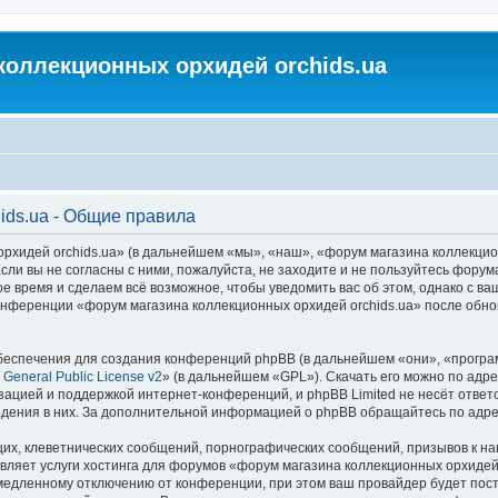
коллекционных орхидей orchids.ua
ids.ua - Общие правила
идей orchids.ua» (в дальнейшем «мы», «наш», «форум магазина коллекционных
ли вы не согласны с ними, пожалуйста, не заходите и не пользуйтесь форум
ое время и сделаем всё возможное, чтобы уведомить вас об этом, однако с 
 конференции «форум магазина коллекционных орхидей orchids.ua» после обн
еспечения для создания конференций phpBB (в дальнейшем «они», «програ
General Public License v2
» (в дальнейшем «GPL»). Скачать его можно по адр
зацией и поддержкой интернет-конференций, и phpBB Limited не несёт ответ
ведения в них. За дополнительной информацией о phpBB обращайтесь по адр
их, клеветнических сообщений, порнографических сообщений, призывов к на
вляет услуги хостинга для форумов «форум магазина коллекционных орхидей
едленному отключению от конференции, при этом ваш провайдер будет постав