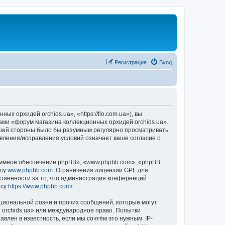
Регистрация
Вход
 орхидей orchids.ua», «https://flo.com.ua»), вы
ами «форум магазина коллекционных орхидей orchids.ua».
вашей стороны было бы разумным регулярно просматривать
овления/исправления условий означает ваше согласие с
ммное обеспечение phpBB», «www.phpbb.com», «phpBB
есу
www.phpbb.com
. Ограничения лицензии GPL для
ственности за то, что администрация конференций
есу
https://www.phpbb.com/
.
циональной розни и прочих сообщений, которые могут
 orchids.ua» или международное право. Попытки
лен в известность, если мы сочтём это нужным. IP-