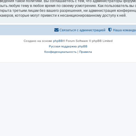
едения такой политики. Вы соглашаетесь с тем, что администраторы форумо
рыть любую тему в любое время по своему усмотрению. Как пользователь вы 
открыта третьим лицам без вашего разрешения, ни администрация конференц
хакеров, которые могут привести к несанкционированному доступу к ней.
Связаться с администрацией
Наша команда
Создано на основе
phpBB
® Forum Software © phpBB Limited
Русская поддержка phpBB
Конфиденциальность
|
Правила