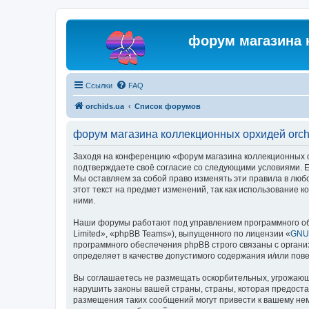
форум магазина 
Ссылки
FAQ
orchids.ua
Список форумов
форум магазина коллекционных орхидей orch
Заходя на конференцию «форум магазина коллекционных орх
подтверждаете своё согласие со следующими условиями. Ес
Мы оставляем за собой право изменять эти правила в люб
этот текст на предмет изменений, так как использование
ними.
Наши форумы работают под управлением программного об
Limited», «phpBB Teams»), выпущенного по лицензии «
GNU 
программного обеспечения phpBB строго связаны с органи
определяет в качестве допустимого содержания и/или по
Вы соглашаетесь не размещать оскорбительных, угрожающ
нарушить законы вашей страны, страны, которая предоста
размещения таких сообщений могут привести к вашему нем