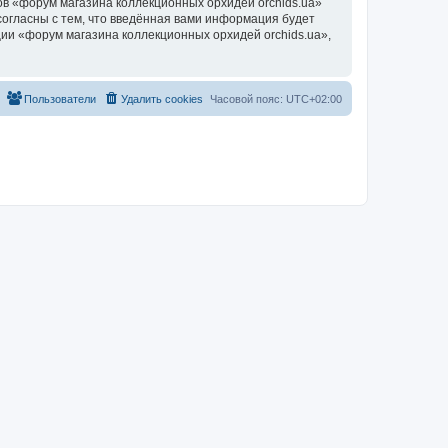
в «форум магазина коллекционных орхидей orchids.ua»
согласны с тем, что введённая вами информация будет
ии «форум магазина коллекционных орхидей orchids.ua»,
Пользователи
Удалить cookies
Часовой пояс:
UTC+02:00