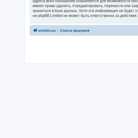
адреса всех сообщений сохраняются для возможности пров
имеют право удалить, отредактировать, перенести или зак
храниться в базе данных. Хотя эта информация не будет 
ни phpBB Limited не может быть ответственна за действия 
orchids.ua
Список форумов