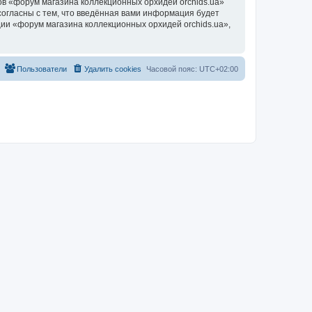
в «форум магазина коллекционных орхидей orchids.ua»
согласны с тем, что введённая вами информация будет
ии «форум магазина коллекционных орхидей orchids.ua»,
Пользователи
Удалить cookies
Часовой пояс:
UTC+02:00