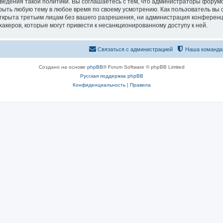
едения такой политики. Вы соглашаетесь с тем, что администраторы форумо
рыть любую тему в любое время по своему усмотрению. Как пользователь вы 
открыта третьим лицам без вашего разрешения, ни администрация конференц
хакеров, которые могут привести к несанкционированному доступу к ней.
Связаться с администрацией
Наша команда
Создано на основе
phpBB
® Forum Software © phpBB Limited
Русская поддержка phpBB
Конфиденциальность
|
Правила