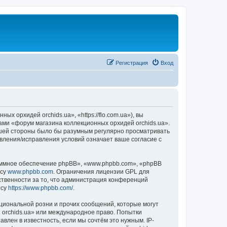
Регистрация
Вход
 орхидей orchids.ua», «https://flo.com.ua»), вы
ами «форум магазина коллекционных орхидей orchids.ua».
вашей стороны было бы разумным регулярно просматривать
овления/исправления условий означает ваше согласие с
ммное обеспечение phpBB», «www.phpbb.com», «phpBB
есу
www.phpbb.com
. Ограничения лицензии GPL для
ственности за то, что администрация конференций
есу
https://www.phpbb.com/
.
циональной розни и прочих сообщений, которые могут
 orchids.ua» или международное право. Попытки
лен в известность, если мы сочтём это нужным. IP-