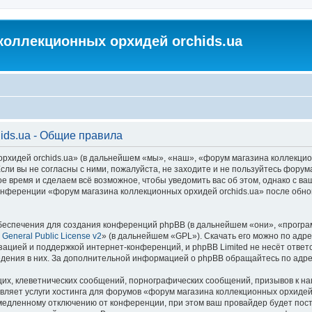
коллекционных орхидей orchids.ua
ids.ua - Общие правила
идей orchids.ua» (в дальнейшем «мы», «наш», «форум магазина коллекционных
ли вы не согласны с ними, пожалуйста, не заходите и не пользуйтесь форум
ое время и сделаем всё возможное, чтобы уведомить вас об этом, однако с 
 конференции «форум магазина коллекционных орхидей orchids.ua» после обн
еспечения для создания конференций phpBB (в дальнейшем «они», «програ
General Public License v2
» (в дальнейшем «GPL»). Скачать его можно по адр
зацией и поддержкой интернет-конференций, и phpBB Limited не несёт ответ
ведения в них. За дополнительной информацией о phpBB обращайтесь по адр
их, клеветнических сообщений, порнографических сообщений, призывов к на
вляет услуги хостинга для форумов «форум магазина коллекционных орхидей
едленному отключению от конференции, при этом ваш провайдер будет постав