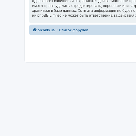
адреса всех сообщений сохраняются для возможности пров
имеют право удалить, отредактировать, перенести или зак
храниться в базе данных. Хотя эта информация не будет 
ни phpBB Limited не может быть ответственна за действия 
orchids.ua
Список форумов