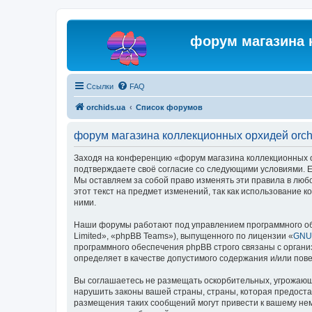
форум магазина 
Ссылки
FAQ
orchids.ua
Список форумов
форум магазина коллекционных орхидей orch
Заходя на конференцию «форум магазина коллекционных орх
подтверждаете своё согласие со следующими условиями. Ес
Мы оставляем за собой право изменять эти правила в люб
этот текст на предмет изменений, так как использование
ними.
Наши форумы работают под управлением программного об
Limited», «phpBB Teams»), выпущенного по лицензии «
GNU 
программного обеспечения phpBB строго связаны с органи
определяет в качестве допустимого содержания и/или по
Вы соглашаетесь не размещать оскорбительных, угрожающ
нарушить законы вашей страны, страны, которая предоста
размещения таких сообщений могут привести к вашему нем