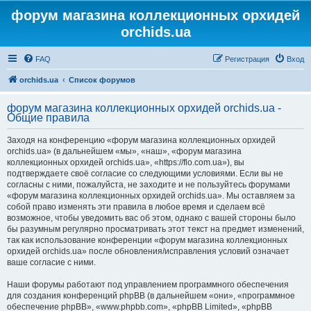
форум магазина коллекционных орхидей
orchids.ua
FAQ
Регистрация
Вход
orchids.ua
Список форумов
форум магазина коллекционных орхидей orchids.ua -
Общие правила
Заходя на конференцию «форум магазина коллекционных орхидей
orchids.ua» (в дальнейшем «мы», «наш», «форум магазина
коллекционных орхидей orchids.ua», «https://flo.com.ua»), вы
подтверждаете своё согласие со следующими условиями. Если вы не
согласны с ними, пожалуйста, не заходите и не пользуйтесь форумами
«форум магазина коллекционных орхидей orchids.ua». Мы оставляем за
собой право изменять эти правила в любое время и сделаем всё
возможное, чтобы уведомить вас об этом, однако с вашей стороны было
бы разумным регулярно просматривать этот текст на предмет изменений,
так как использование конференции «форум магазина коллекционных
орхидей orchids.ua» после обновления/исправления условий означает
ваше согласие с ними.
Наши форумы работают под управлением программного обеспечения
для создания конференций phpBB (в дальнейшем «они», «программное
обеспечение phpBB», «www.phpbb.com», «phpBB Limited», «phpBB