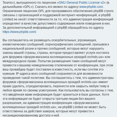
Teams»), выпущенного по лицензии «
GNU General Public License v2
» (в
дальнейшем «GPL»). Скачать его можно по адресу
www.phpbb.com
.
Ограничения лицензии GPL для программного обеспечения phpBB строго
связаны с организацией и поддержкой интернет-конференций, и phpBB
Limited не несёт ответственности за то, что администрация конференций
определяет в качестве допустимого содержания и/или поведения в них.
За дополнительной информацией о phpBB обращайтесь по адресу
https://www.phpbb.com/
.
Вы соглашаетесь не размещать оскорбительных, угрожающих,
клеветнических сообщений, порнографических сообщений, призывов к
национальной розни и прочих сообщений, которые могут нарушить
законы вашей страны, страны, которая предоставляет услуги хостинга
для форумов «форум магазина коллекционных орхидей orchids.ua» или
международное право. Попытки размещения таких сообщений могут
привести к вашему немедленному отключению от конференции, при этом
ваш провайдер будет поставлен в известность, если мы сочтём это
нужным. IP-адреса всех сообщений сохраняются для возможности
проведения такой политики. Вы соглашаетесь с тем, что администраторы
форумов «форум магазина коллекционных орхидей orchids.ua» имеют
право удалить, отредактировать, перенести или закрыть любую тему в
любое время по своему усмотрению. Как пользователь вы согласны с тем,
что введённая вами информация будет храниться в базе данных. Хотя
эта информация не будет открыта третьим лицам без вашего
разрешения, ни администрация конференции «форум магазина
коллекционных орхидей orchids.ua», ни phpBB Limited не может быть
ответственна за действия хакеров, которые могут привести к
несанкционированному доступу к ней.