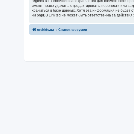
адреса всех сообщений сохраняются для возможности пров
имеют право удалить, отредактировать, перенести или зак
храниться в базе данных. Хотя эта информация не будет 
ни phpBB Limited не может быть ответственна за действия 
orchids.ua
Список форумов