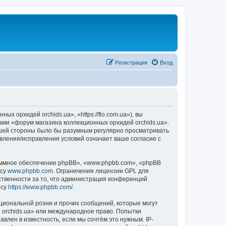
Регистрация
Вход
 орхидей orchids.ua», «https://flo.com.ua»), вы
ами «форум магазина коллекционных орхидей orchids.ua».
вашей стороны было бы разумным регулярно просматривать
овления/исправления условий означает ваше согласие с
ммное обеспечение phpBB», «www.phpbb.com», «phpBB
есу
www.phpbb.com
. Ограничения лицензии GPL для
ственности за то, что администрация конференций
есу
https://www.phpbb.com/
.
циональной розни и прочих сообщений, которые могут
 orchids.ua» или международное право. Попытки
лен в известность, если мы сочтём это нужным. IP-