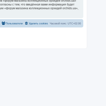
в «форум магазина коллекционных орхидей orchids.ua»
согласны с тем, что введённая вами информация будет
ии «форум магазина коллекционных орхидей orchids.ua»,
Пользователи
Удалить cookies
Часовой пояс:
UTC+02:00