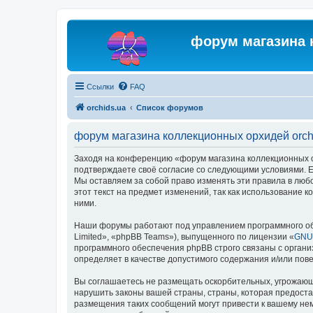
форум магазина 
Ссылки
FAQ
orchids.ua
Список форумов
форум магазина коллекционных орхидей orch
Заходя на конференцию «форум магазина коллекционных орх
подтверждаете своё согласие со следующими условиями. Ес
Мы оставляем за собой право изменять эти правила в люб
этот текст на предмет изменений, так как использование
ними.
Наши форумы работают под управлением программного об
Limited», «phpBB Teams»), выпущенного по лицензии «
GNU 
программного обеспечения phpBB строго связаны с органи
определяет в качестве допустимого содержания и/или по
Вы соглашаетесь не размещать оскорбительных, угрожающ
нарушить законы вашей страны, страны, которая предоста
размещения таких сообщений могут привести к вашему нем