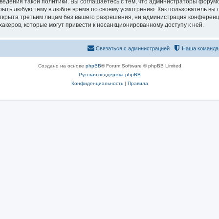
едения такой политики. Вы соглашаетесь с тем, что администраторы форумо
рыть любую тему в любое время по своему усмотрению. Как пользователь вы 
открыта третьим лицам без вашего разрешения, ни администрация конференц
хакеров, которые могут привести к несанкционированному доступу к ней.
Связаться с администрацией
Наша команда
Создано на основе
phpBB
® Forum Software © phpBB Limited
Русская поддержка phpBB
Конфиденциальность
|
Правила