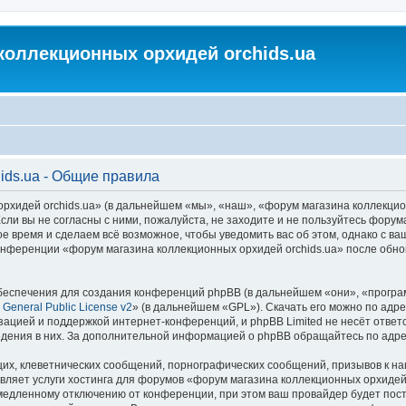
коллекционных орхидей orchids.ua
ids.ua - Общие правила
идей orchids.ua» (в дальнейшем «мы», «наш», «форум магазина коллекционных
ли вы не согласны с ними, пожалуйста, не заходите и не пользуйтесь форум
ое время и сделаем всё возможное, чтобы уведомить вас об этом, однако с 
 конференции «форум магазина коллекционных орхидей orchids.ua» после обн
еспечения для создания конференций phpBB (в дальнейшем «они», «програ
General Public License v2
» (в дальнейшем «GPL»). Скачать его можно по адр
зацией и поддержкой интернет-конференций, и phpBB Limited не несёт ответ
ведения в них. За дополнительной информацией о phpBB обращайтесь по адр
их, клеветнических сообщений, порнографических сообщений, призывов к на
вляет услуги хостинга для форумов «форум магазина коллекционных орхидей
едленному отключению от конференции, при этом ваш провайдер будет постав