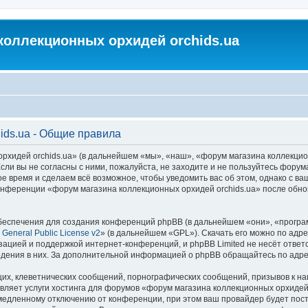
коллекционных орхидей orchids.ua
ids.ua - Общие правила
идей orchids.ua» (в дальнейшем «мы», «наш», «форум магазина коллекционных
ли вы не согласны с ними, пожалуйста, не заходите и не пользуйтесь форум
ое время и сделаем всё возможное, чтобы уведомить вас об этом, однако с 
 конференции «форум магазина коллекционных орхидей orchids.ua» после обн
еспечения для создания конференций phpBB (в дальнейшем «они», «програ
General Public License v2
» (в дальнейшем «GPL»). Скачать его можно по адр
зацией и поддержкой интернет-конференций, и phpBB Limited не несёт ответ
ведения в них. За дополнительной информацией о phpBB обращайтесь по адр
их, клеветнических сообщений, порнографических сообщений, призывов к на
вляет услуги хостинга для форумов «форум магазина коллекционных орхидей
едленному отключению от конференции, при этом ваш провайдер будет постав