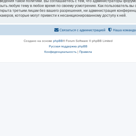
едения такой политики. Вы соглашаетесь с тем, что администраторы форумо
рыть любую тему в любое время по своему усмотрению. Как пользователь вы 
открыта третьим лицам без вашего разрешения, ни администрация конференц
хакеров, которые могут привести к несанкционированному доступу к ней.
Связаться с администрацией
Наша команда
Создано на основе
phpBB
® Forum Software © phpBB Limited
Русская поддержка phpBB
Конфиденциальность
|
Правила