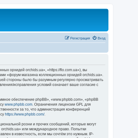
Регистрация
Вход
 орхидей orchids.ua», «https://flo.com.ua»), вы
ами «форум магазина коллекционных орхидей orchids.ua».
вашей стороны было бы разумным регулярно просматривать
овления/исправления условий означает ваше согласие с
ммное обеспечение phpBB», «www.phpbb.com», «phpBB
есу
www.phpbb.com
. Ограничения лицензии GPL для
ственности за то, что администрация конференций
есу
https://www.phpbb.com/
.
циональной розни и прочих сообщений, которые могут
 orchids.ua» или международное право. Попытки
лен в известность, если мы сочтём это нужным. IP-