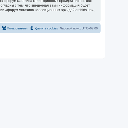
в «форум магазина коллекционных орхидей orchids.ua»
согласны с тем, что введённая вами информация будет
ии «форум магазина коллекционных орхидей orchids.ua»,
Пользователи
Удалить cookies
Часовой пояс:
UTC+02:00