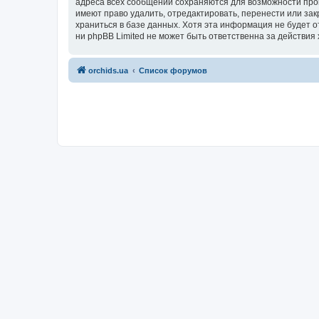
адреса всех сообщений сохраняются для возможности пров
имеют право удалить, отредактировать, перенести или зак
храниться в базе данных. Хотя эта информация не будет 
ни phpBB Limited не может быть ответственна за действия 
orchids.ua
Список форумов