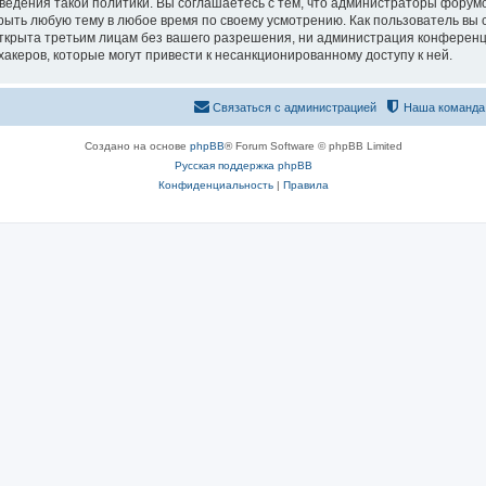
едения такой политики. Вы соглашаетесь с тем, что администраторы форумо
рыть любую тему в любое время по своему усмотрению. Как пользователь вы 
открыта третьим лицам без вашего разрешения, ни администрация конференц
хакеров, которые могут привести к несанкционированному доступу к ней.
Связаться с администрацией
Наша команда
Создано на основе
phpBB
® Forum Software © phpBB Limited
Русская поддержка phpBB
Конфиденциальность
|
Правила