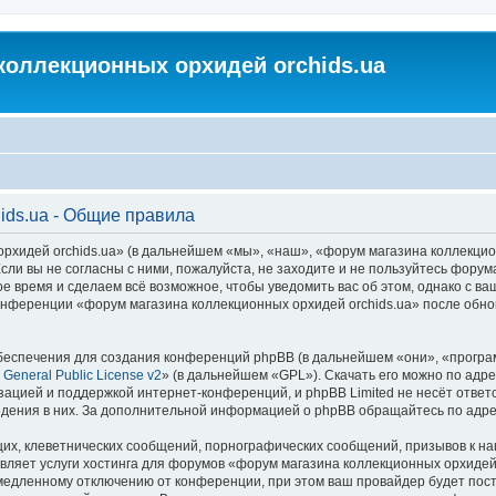
коллекционных орхидей orchids.ua
ids.ua - Общие правила
идей orchids.ua» (в дальнейшем «мы», «наш», «форум магазина коллекционных
ли вы не согласны с ними, пожалуйста, не заходите и не пользуйтесь форум
ое время и сделаем всё возможное, чтобы уведомить вас об этом, однако с 
 конференции «форум магазина коллекционных орхидей orchids.ua» после обн
еспечения для создания конференций phpBB (в дальнейшем «они», «програ
General Public License v2
» (в дальнейшем «GPL»). Скачать его можно по адр
зацией и поддержкой интернет-конференций, и phpBB Limited не несёт ответ
ведения в них. За дополнительной информацией о phpBB обращайтесь по адр
их, клеветнических сообщений, порнографических сообщений, призывов к на
вляет услуги хостинга для форумов «форум магазина коллекционных орхидей
едленному отключению от конференции, при этом ваш провайдер будет постав