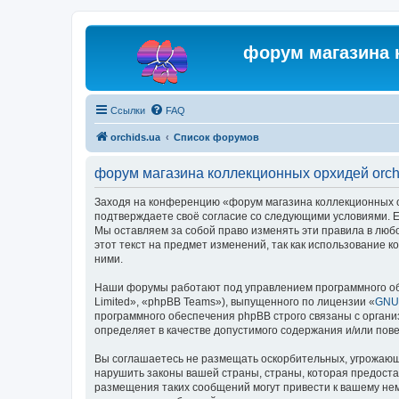
форум магазина 
Ссылки
FAQ
orchids.ua
Список форумов
форум магазина коллекционных орхидей orch
Заходя на конференцию «форум магазина коллекционных орх
подтверждаете своё согласие со следующими условиями. Ес
Мы оставляем за собой право изменять эти правила в люб
этот текст на предмет изменений, так как использование
ними.
Наши форумы работают под управлением программного об
Limited», «phpBB Teams»), выпущенного по лицензии «
GNU 
программного обеспечения phpBB строго связаны с органи
определяет в качестве допустимого содержания и/или по
Вы соглашаетесь не размещать оскорбительных, угрожающ
нарушить законы вашей страны, страны, которая предоста
размещения таких сообщений могут привести к вашему нем