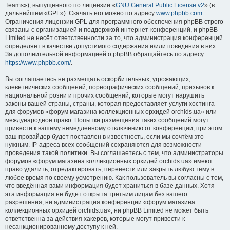
Teams»), выпущенного по лицензии «
GNU General Public License v2
» (в
дальнейшем «GPL»). Скачать его можно по адресу
www.phpbb.com
.
Ограничения лицензии GPL для программного обеспечения phpBB строго
связаны с организацией и поддержкой интернет-конференций, и phpBB
Limited не несёт ответственности за то, что администрация конференций
определяет в качестве допустимого содержания и/или поведения в них.
За дополнительной информацией о phpBB обращайтесь по адресу
https://www.phpbb.com/
.
Вы соглашаетесь не размещать оскорбительных, угрожающих,
клеветнических сообщений, порнографических сообщений, призывов к
национальной розни и прочих сообщений, которые могут нарушить
законы вашей страны, страны, которая предоставляет услуги хостинга
для форумов «форум магазина коллекционных орхидей orchids.ua» или
международное право. Попытки размещения таких сообщений могут
привести к вашему немедленному отключению от конференции, при этом
ваш провайдер будет поставлен в известность, если мы сочтём это
нужным. IP-адреса всех сообщений сохраняются для возможности
проведения такой политики. Вы соглашаетесь с тем, что администраторы
форумов «форум магазина коллекционных орхидей orchids.ua» имеют
право удалить, отредактировать, перенести или закрыть любую тему в
любое время по своему усмотрению. Как пользователь вы согласны с тем,
что введённая вами информация будет храниться в базе данных. Хотя
эта информация не будет открыта третьим лицам без вашего
разрешения, ни администрация конференции «форум магазина
коллекционных орхидей orchids.ua», ни phpBB Limited не может быть
ответственна за действия хакеров, которые могут привести к
несанкционированному доступу к ней.