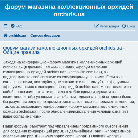
форум магазина коллекционных орхидей
orchids.ua
FAQ
Регистрация
Вход
orchids.ua
Список форумов
форум магазина коллекционных орхидей orchids.ua -
Общие правила
Заходя на конференцию «форум магазина коллекционных орхидей
orchids.ua» (в дальнейшем «мы», «наш», «форум магазина
коллекционных орхидей orchids.ua», «https://flo.com.ua»), вы
подтверждаете своё согласие со следующими условиями. Если вы не
согласны с ними, пожалуйста, не заходите и не пользуйтесь форумами
«форум магазина коллекционных орхидей orchids.ua». Мы оставляем за
собой право изменять эти правила в любое время и сделаем всё
возможное, чтобы уведомить вас об этом, однако с вашей стороны было
бы разумным регулярно просматривать этот текст на предмет изменений,
так как использование конференции «форум магазина коллекционных
орхидей orchids.ua» после обновления/исправления условий означает
ваше согласие с ними.
Наши форумы работают под управлением программного обеспечения
для создания конференций phpBB (в дальнейшем «они», «программное
обеспечение phpBB», «www.phpbb.com», «phpBB Limited», «phpBB