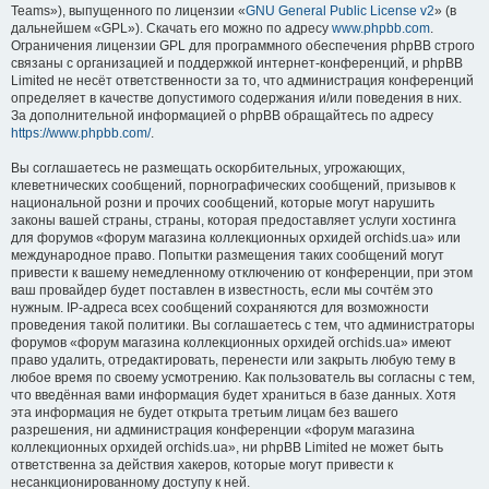
Teams»), выпущенного по лицензии «
GNU General Public License v2
» (в
дальнейшем «GPL»). Скачать его можно по адресу
www.phpbb.com
.
Ограничения лицензии GPL для программного обеспечения phpBB строго
связаны с организацией и поддержкой интернет-конференций, и phpBB
Limited не несёт ответственности за то, что администрация конференций
определяет в качестве допустимого содержания и/или поведения в них.
За дополнительной информацией о phpBB обращайтесь по адресу
https://www.phpbb.com/
.
Вы соглашаетесь не размещать оскорбительных, угрожающих,
клеветнических сообщений, порнографических сообщений, призывов к
национальной розни и прочих сообщений, которые могут нарушить
законы вашей страны, страны, которая предоставляет услуги хостинга
для форумов «форум магазина коллекционных орхидей orchids.ua» или
международное право. Попытки размещения таких сообщений могут
привести к вашему немедленному отключению от конференции, при этом
ваш провайдер будет поставлен в известность, если мы сочтём это
нужным. IP-адреса всех сообщений сохраняются для возможности
проведения такой политики. Вы соглашаетесь с тем, что администраторы
форумов «форум магазина коллекционных орхидей orchids.ua» имеют
право удалить, отредактировать, перенести или закрыть любую тему в
любое время по своему усмотрению. Как пользователь вы согласны с тем,
что введённая вами информация будет храниться в базе данных. Хотя
эта информация не будет открыта третьим лицам без вашего
разрешения, ни администрация конференции «форум магазина
коллекционных орхидей orchids.ua», ни phpBB Limited не может быть
ответственна за действия хакеров, которые могут привести к
несанкционированному доступу к ней.