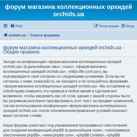
форум магазина коллекционных орхидей
orchids.ua
FAQ
Регистрация
Вход
orchids.ua
Список форумов
форум магазина коллекционных орхидей orchids.ua -
Общие правила
Заходя на конференцию «форум магазина коллекционных орхидей
orchids.ua» (в дальнейшем «мы», «наш», «форум магазина
коллекционных орхидей orchids.ua», «https://flo.com.ua»), вы
подтверждаете своё согласие со следующими условиями. Если вы не
согласны с ними, пожалуйста, не заходите и не пользуйтесь форумами
«форум магазина коллекционных орхидей orchids.ua». Мы оставляем за
собой право изменять эти правила в любое время и сделаем всё
возможное, чтобы уведомить вас об этом, однако с вашей стороны было
бы разумным регулярно просматривать этот текст на предмет изменений,
так как использование конференции «форум магазина коллекционных
орхидей orchids.ua» после обновления/исправления условий означает
ваше согласие с ними.
Наши форумы работают под управлением программного обеспечения
для создания конференций phpBB (в дальнейшем «они», «программное
обеспечение phpBB», «www.phpbb.com», «phpBB Limited», «phpBB