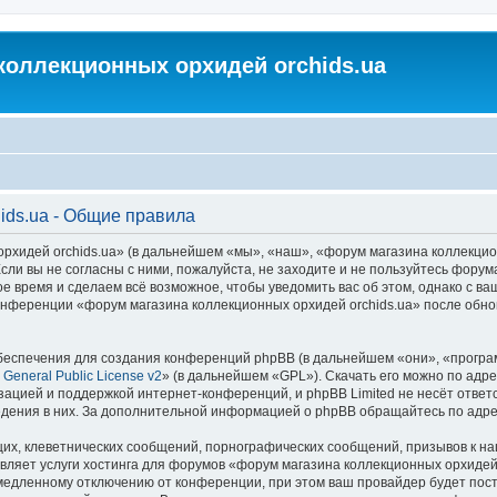
коллекционных орхидей orchids.ua
ids.ua - Общие правила
идей orchids.ua» (в дальнейшем «мы», «наш», «форум магазина коллекционных
ли вы не согласны с ними, пожалуйста, не заходите и не пользуйтесь форум
ое время и сделаем всё возможное, чтобы уведомить вас об этом, однако с 
 конференции «форум магазина коллекционных орхидей orchids.ua» после обн
еспечения для создания конференций phpBB (в дальнейшем «они», «програ
General Public License v2
» (в дальнейшем «GPL»). Скачать его можно по адр
зацией и поддержкой интернет-конференций, и phpBB Limited не несёт ответ
ведения в них. За дополнительной информацией о phpBB обращайтесь по адр
их, клеветнических сообщений, порнографических сообщений, призывов к на
вляет услуги хостинга для форумов «форум магазина коллекционных орхидей
едленному отключению от конференции, при этом ваш провайдер будет постав