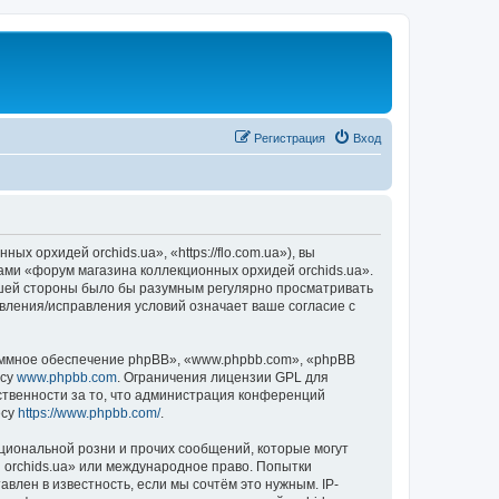
Регистрация
Вход
 орхидей orchids.ua», «https://flo.com.ua»), вы
ами «форум магазина коллекционных орхидей orchids.ua».
вашей стороны было бы разумным регулярно просматривать
овления/исправления условий означает ваше согласие с
ммное обеспечение phpBB», «www.phpbb.com», «phpBB
есу
www.phpbb.com
. Ограничения лицензии GPL для
ственности за то, что администрация конференций
есу
https://www.phpbb.com/
.
циональной розни и прочих сообщений, которые могут
 orchids.ua» или международное право. Попытки
лен в известность, если мы сочтём это нужным. IP-