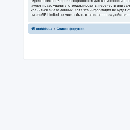
адреса всех сообщений сохраняются для возможности пров
имеют право удалить, отредактировать, перенести или зак
храниться в базе данных. Хотя эта информация не будет 
ни phpBB Limited не может быть ответственна за действия 
orchids.ua
Список форумов