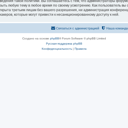
едения такой политики. Вы соглашаетесь с тем, что администраторы форумо
рыть любую тему в любое время по своему усмотрению. Как пользователь вы 
открыта третьим лицам без вашего разрешения, ни администрация конференц
хакеров, которые могут привести к несанкционированному доступу к ней.
Связаться с администрацией
Наша команда
Создано на основе
phpBB
® Forum Software © phpBB Limited
Русская поддержка phpBB
Конфиденциальность
|
Правила