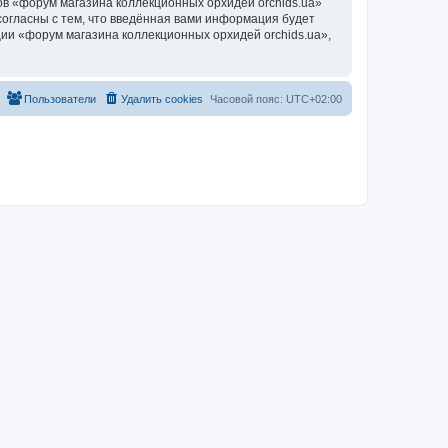
в «форум магазина коллекционных орхидей orchids.ua»
согласны с тем, что введённая вами информация будет
ии «форум магазина коллекционных орхидей orchids.ua»,
Пользователи
Удалить cookies
Часовой пояс:
UTC+02:00