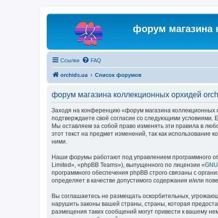
форум магазина 
Ссылки
FAQ
orchids.ua
Список форумов
форум магазина коллекционных орхидей orch
Заходя на конференцию «форум магазина коллекционных орх
подтверждаете своё согласие со следующими условиями. Ес
Мы оставляем за собой право изменять эти правила в люб
этот текст на предмет изменений, так как использование
ними.
Наши форумы работают под управлением программного об
Limited», «phpBB Teams»), выпущенного по лицензии «
GNU 
программного обеспечения phpBB строго связаны с органи
определяет в качестве допустимого содержания и/или по
Вы соглашаетесь не размещать оскорбительных, угрожающ
нарушить законы вашей страны, страны, которая предоста
размещения таких сообщений могут привести к вашему нем