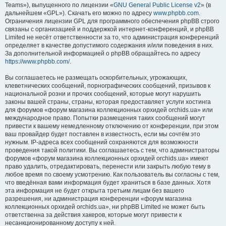
Teams»), выпущенного по лицензии «
GNU General Public License v2
» (в
дальнейшем «GPL»). Скачать его можно по адресу
www.phpbb.com
.
Ограничения лицензии GPL для программного обеспечения phpBB строго
связаны с организацией и поддержкой интернет-конференций, и phpBB
Limited не несёт ответственности за то, что администрация конференций
определяет в качестве допустимого содержания и/или поведения в них.
За дополнительной информацией о phpBB обращайтесь по адресу
https://www.phpbb.com/
.
Вы соглашаетесь не размещать оскорбительных, угрожающих,
клеветнических сообщений, порнографических сообщений, призывов к
национальной розни и прочих сообщений, которые могут нарушить
законы вашей страны, страны, которая предоставляет услуги хостинга
для форумов «форум магазина коллекционных орхидей orchids.ua» или
международное право. Попытки размещения таких сообщений могут
привести к вашему немедленному отключению от конференции, при этом
ваш провайдер будет поставлен в известность, если мы сочтём это
нужным. IP-адреса всех сообщений сохраняются для возможности
проведения такой политики. Вы соглашаетесь с тем, что администраторы
форумов «форум магазина коллекционных орхидей orchids.ua» имеют
право удалить, отредактировать, перенести или закрыть любую тему в
любое время по своему усмотрению. Как пользователь вы согласны с тем,
что введённая вами информация будет храниться в базе данных. Хотя
эта информация не будет открыта третьим лицам без вашего
разрешения, ни администрация конференции «форум магазина
коллекционных орхидей orchids.ua», ни phpBB Limited не может быть
ответственна за действия хакеров, которые могут привести к
несанкционированному доступу к ней.