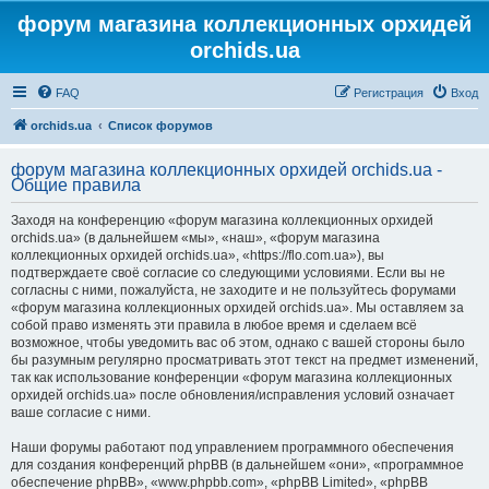
форум магазина коллекционных орхидей
orchids.ua
FAQ
Регистрация
Вход
orchids.ua
Список форумов
форум магазина коллекционных орхидей orchids.ua -
Общие правила
Заходя на конференцию «форум магазина коллекционных орхидей
orchids.ua» (в дальнейшем «мы», «наш», «форум магазина
коллекционных орхидей orchids.ua», «https://flo.com.ua»), вы
подтверждаете своё согласие со следующими условиями. Если вы не
согласны с ними, пожалуйста, не заходите и не пользуйтесь форумами
«форум магазина коллекционных орхидей orchids.ua». Мы оставляем за
собой право изменять эти правила в любое время и сделаем всё
возможное, чтобы уведомить вас об этом, однако с вашей стороны было
бы разумным регулярно просматривать этот текст на предмет изменений,
так как использование конференции «форум магазина коллекционных
орхидей orchids.ua» после обновления/исправления условий означает
ваше согласие с ними.
Наши форумы работают под управлением программного обеспечения
для создания конференций phpBB (в дальнейшем «они», «программное
обеспечение phpBB», «www.phpbb.com», «phpBB Limited», «phpBB