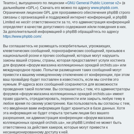
Teams»), выпущенного по лицензии «
GNU General Public License v2
» (в
дальнейшем «GPL»). Скачать его можно по адресу
www.phpbb.com
.
Ограничения лицензии GPL для программного обеспечения phpBB строго
связаны с организацией и поддержкой интернет-конференций, и phpBB
Limited не несёт ответственности за то, что администрация конференций
определяет в качестве допустимого содержания и/или поведения в них.
За дополнительной информацией о phpBB обращайтесь по адресу
https://www.phpbb.com/
.
Вы соглашаетесь не размещать оскорбительных, угрожающих,
клеветнических сообщений, порнографических сообщений, призывов к
национальной розни и прочих сообщений, которые могут нарушить
законы вашей страны, страны, которая предоставляет услуги хостинга
для форумов «форум магазина коллекционных орхидей orchids.ua» или
международное право. Попытки размещения таких сообщений могут
привести к вашему немедленному отключению от конференции, при этом
ваш провайдер будет поставлен в известность, если мы сочтём это
нужным. IP-адреса всех сообщений сохраняются для возможности
проведения такой политики. Вы соглашаетесь с тем, что администраторы
форумов «форум магазина коллекционных орхидей orchids.ua» имеют
право удалить, отредактировать, перенести или закрыть любую тему в
любое время по своему усмотрению. Как пользователь вы согласны с тем,
что введённая вами информация будет храниться в базе данных. Хотя
эта информация не будет открыта третьим лицам без вашего
разрешения, ни администрация конференции «форум магазина
коллекционных орхидей orchids.ua», ни phpBB Limited не может быть
ответственна за действия хакеров, которые могут привести к
несанкционированному доступу к ней.