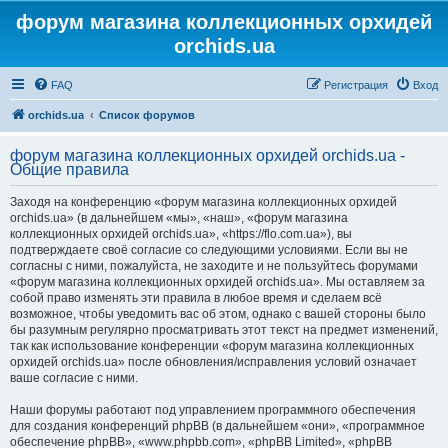
форум магазина коллекционных орхидей
orchids.ua
FAQ
Регистрация
Вход
orchids.ua
Список форумов
форум магазина коллекционных орхидей orchids.ua -
Общие правила
Заходя на конференцию «форум магазина коллекционных орхидей
orchids.ua» (в дальнейшем «мы», «наш», «форум магазина
коллекционных орхидей orchids.ua», «https://flo.com.ua»), вы
подтверждаете своё согласие со следующими условиями. Если вы не
согласны с ними, пожалуйста, не заходите и не пользуйтесь форумами
«форум магазина коллекционных орхидей orchids.ua». Мы оставляем за
собой право изменять эти правила в любое время и сделаем всё
возможное, чтобы уведомить вас об этом, однако с вашей стороны было
бы разумным регулярно просматривать этот текст на предмет изменений,
так как использование конференции «форум магазина коллекционных
орхидей orchids.ua» после обновления/исправления условий означает
ваше согласие с ними.
Наши форумы работают под управлением программного обеспечения
для создания конференций phpBB (в дальнейшем «они», «программное
обеспечение phpBB», «www.phpbb.com», «phpBB Limited», «phpBB