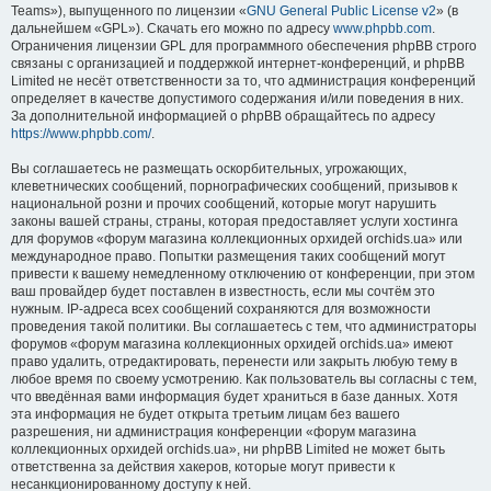
Teams»), выпущенного по лицензии «
GNU General Public License v2
» (в
дальнейшем «GPL»). Скачать его можно по адресу
www.phpbb.com
.
Ограничения лицензии GPL для программного обеспечения phpBB строго
связаны с организацией и поддержкой интернет-конференций, и phpBB
Limited не несёт ответственности за то, что администрация конференций
определяет в качестве допустимого содержания и/или поведения в них.
За дополнительной информацией о phpBB обращайтесь по адресу
https://www.phpbb.com/
.
Вы соглашаетесь не размещать оскорбительных, угрожающих,
клеветнических сообщений, порнографических сообщений, призывов к
национальной розни и прочих сообщений, которые могут нарушить
законы вашей страны, страны, которая предоставляет услуги хостинга
для форумов «форум магазина коллекционных орхидей orchids.ua» или
международное право. Попытки размещения таких сообщений могут
привести к вашему немедленному отключению от конференции, при этом
ваш провайдер будет поставлен в известность, если мы сочтём это
нужным. IP-адреса всех сообщений сохраняются для возможности
проведения такой политики. Вы соглашаетесь с тем, что администраторы
форумов «форум магазина коллекционных орхидей orchids.ua» имеют
право удалить, отредактировать, перенести или закрыть любую тему в
любое время по своему усмотрению. Как пользователь вы согласны с тем,
что введённая вами информация будет храниться в базе данных. Хотя
эта информация не будет открыта третьим лицам без вашего
разрешения, ни администрация конференции «форум магазина
коллекционных орхидей orchids.ua», ни phpBB Limited не может быть
ответственна за действия хакеров, которые могут привести к
несанкционированному доступу к ней.