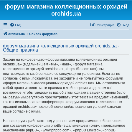
форум магазина коллекционных орхидей
orchids.ua
FAQ
Регистрация
Вход
orchids.ua
Список форумов
форум магазина коллекционных орхидей orchids.ua -
Общие правила
Заходя на конференцию «форум магазина коллекционных орхидей
orchids.ua» (в дальнейшем «мы», «наш», «форум магазина
коллекционных орхидей orchids.ua», «https://flo.com.ua»), вы
подтверждаете своё согласие со следующими условиями. Если вы не
согласны с ними, пожалуйста, не заходите и не пользуйтесь форумами
«форум магазина коллекционных орхидей orchids.ua». Мы оставляем за
собой право изменять эти правила в любое время и сделаем всё
возможное, чтобы уведомить вас об этом, однако с вашей стороны было
бы разумным регулярно просматривать этот текст на предмет изменений,
так как использование конференции «форум магазина коллекционных
орхидей orchids.ua» после обновления/исправления условий означает
ваше согласие с ними.
Наши форумы работают под управлением программного обеспечения
для создания конференций phpBB (в дальнейшем «они», «программное
обеспечение phpBB», «www.phpbb.com», «phpBB Limited», «phpBB