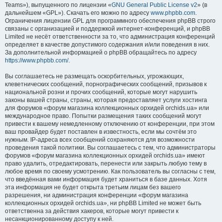
Teams»), выпущенного по лицензии «
GNU General Public License v2
» (в
дальнейшем «GPL»). Скачать его можно по адресу
www.phpbb.com
.
Ограничения лицензии GPL для программного обеспечения phpBB строго
связаны с организацией и поддержкой интернет-конференций, и phpBB
Limited не несёт ответственности за то, что администрация конференций
определяет в качестве допустимого содержания и/или поведения в них.
За дополнительной информацией о phpBB обращайтесь по адресу
https://www.phpbb.com/
.
Вы соглашаетесь не размещать оскорбительных, угрожающих,
клеветнических сообщений, порнографических сообщений, призывов к
национальной розни и прочих сообщений, которые могут нарушить
законы вашей страны, страны, которая предоставляет услуги хостинга
для форумов «форум магазина коллекционных орхидей orchids.ua» или
международное право. Попытки размещения таких сообщений могут
привести к вашему немедленному отключению от конференции, при этом
ваш провайдер будет поставлен в известность, если мы сочтём это
нужным. IP-адреса всех сообщений сохраняются для возможности
проведения такой политики. Вы соглашаетесь с тем, что администраторы
форумов «форум магазина коллекционных орхидей orchids.ua» имеют
право удалить, отредактировать, перенести или закрыть любую тему в
любое время по своему усмотрению. Как пользователь вы согласны с тем,
что введённая вами информация будет храниться в базе данных. Хотя
эта информация не будет открыта третьим лицам без вашего
разрешения, ни администрация конференции «форум магазина
коллекционных орхидей orchids.ua», ни phpBB Limited не может быть
ответственна за действия хакеров, которые могут привести к
несанкционированному доступу к ней.