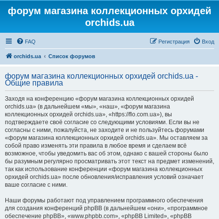
форум магазина коллекционных орхидей
orchids.ua
FAQ
Регистрация
Вход
orchids.ua
Список форумов
форум магазина коллекционных орхидей orchids.ua -
Общие правила
Заходя на конференцию «форум магазина коллекционных орхидей
orchids.ua» (в дальнейшем «мы», «наш», «форум магазина
коллекционных орхидей orchids.ua», «https://flo.com.ua»), вы
подтверждаете своё согласие со следующими условиями. Если вы не
согласны с ними, пожалуйста, не заходите и не пользуйтесь форумами
«форум магазина коллекционных орхидей orchids.ua». Мы оставляем за
собой право изменять эти правила в любое время и сделаем всё
возможное, чтобы уведомить вас об этом, однако с вашей стороны было
бы разумным регулярно просматривать этот текст на предмет изменений,
так как использование конференции «форум магазина коллекционных
орхидей orchids.ua» после обновления/исправления условий означает
ваше согласие с ними.
Наши форумы работают под управлением программного обеспечения
для создания конференций phpBB (в дальнейшем «они», «программное
обеспечение phpBB», «www.phpbb.com», «phpBB Limited», «phpBB