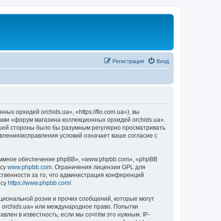
Регистрация
Вход
 орхидей orchids.ua», «https://flo.com.ua»), вы
ами «форум магазина коллекционных орхидей orchids.ua».
вашей стороны было бы разумным регулярно просматривать
овления/исправления условий означает ваше согласие с
ммное обеспечение phpBB», «www.phpbb.com», «phpBB
есу
www.phpbb.com
. Ограничения лицензии GPL для
ственности за то, что администрация конференций
есу
https://www.phpbb.com/
.
циональной розни и прочих сообщений, которые могут
 orchids.ua» или международное право. Попытки
лен в известность, если мы сочтём это нужным. IP-