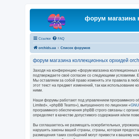
форум магазина 
Ссылки
FAQ
orchids.ua
Список форумов
форум магазина коллекционных орхидей orch
Заходя на конференцию «форум магазина коллекционных орх
подтверждаете своё согласие со следующими условиями. Ес
Мы оставляем за собой право изменять эти правила в люб
этот текст на предмет изменений, так как использование
ними.
Наши форумы работают под управлением программного об
Limited», «phpBB Teams»), выпущенного по лицензии «
GNU 
программного обеспечения phpBB строго связаны с органи
определяет в качестве допустимого содержания и/или по
Вы соглашаетесь не размещать оскорбительных, угрожающ
нарушить законы вашей страны, страны, которая предоста
размещения таких сообщений могут привести к вашему нем