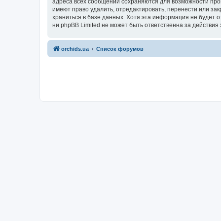
адреса всех сообщений сохраняются для возможности пров
имеют право удалить, отредактировать, перенести или зак
храниться в базе данных. Хотя эта информация не будет 
ни phpBB Limited не может быть ответственна за действия 
orchids.ua
Список форумов