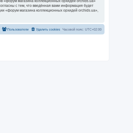
в «форум магазина коллекционных орхидей orchids.ua»
согласны с тем, что введённая вами информация будет
ии «форум магазина коллекционных орхидей orchids.ua»,
Пользователи
Удалить cookies
Часовой пояс:
UTC+02:00