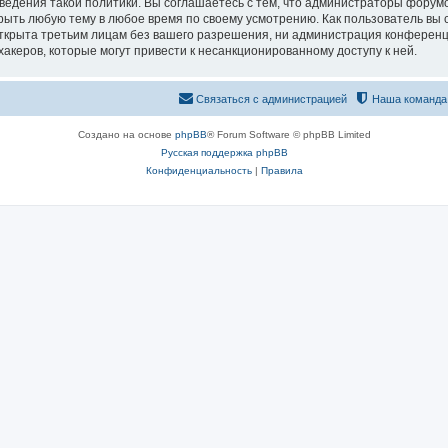
едения такой политики. Вы соглашаетесь с тем, что администраторы форумо
рыть любую тему в любое время по своему усмотрению. Как пользователь вы 
открыта третьим лицам без вашего разрешения, ни администрация конференц
хакеров, которые могут привести к несанкционированному доступу к ней.
Связаться с администрацией
Наша команда
Создано на основе
phpBB
® Forum Software © phpBB Limited
Русская поддержка phpBB
Конфиденциальность
|
Правила