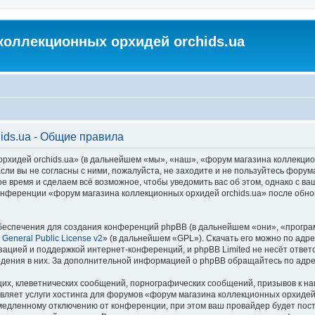
коллекционных орхидей orchids.ua
ids.ua - Общие правила
идей orchids.ua» (в дальнейшем «мы», «наш», «форум магазина коллекционных
ли вы не согласны с ними, пожалуйста, не заходите и не пользуйтесь форум
ое время и сделаем всё возможное, чтобы уведомить вас об этом, однако с 
 конференции «форум магазина коллекционных орхидей orchids.ua» после обн
еспечения для создания конференций phpBB (в дальнейшем «они», «програ
General Public License v2
» (в дальнейшем «GPL»). Скачать его можно по адр
зацией и поддержкой интернет-конференций, и phpBB Limited не несёт ответ
ведения в них. За дополнительной информацией о phpBB обращайтесь по адр
их, клеветнических сообщений, порнографических сообщений, призывов к на
вляет услуги хостинга для форумов «форум магазина коллекционных орхидей
едленному отключению от конференции, при этом ваш провайдер будет постав