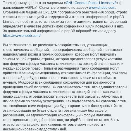
Teams»), выпущенного по лицензии «
GNU General Public License v2
» (в
дальнейшем «GPL»). Скачать его можно по адресу
www.phpbb.com
.
Ограничения лицензии GPL для программного обеспечения phpBB строго
связаны с организацией и поддержкой интернет-конференций, и phpBB
Limited не несёт ответственности за то, что администрация конференций
определяет в качестве допустимого содержания и/или поведения в них.
За дополнительной информацией о phpBB обращайтесь по адресу
https://www.phpbb.com/
.
Вы соглашаетесь не размещать оскорбительных, угрожающих,
клеветнических сообщений, порнографических сообщений, призывов к
национальной розни и прочих сообщений, которые могут нарушить
законы вашей страны, страны, которая предоставляет услуги хостинга
для форумов «форум магазина коллекционных орхидей orchids.ua» или
международное право. Попытки размещения таких сообщений могут
привести к вашему немедленному отключению от конференции, при этом
ваш провайдер будет поставлен в известность, если мы сочтём это
нужным. IP-адреса всех сообщений сохраняются для возможности
проведения такой политики. Вы соглашаетесь с тем, что администраторы
форумов «форум магазина коллекционных орхидей orchids.ua» имеют
право удалить, отредактировать, перенести или закрыть любую тему в
любое время по своему усмотрению. Как пользователь вы согласны с тем,
что введённая вами информация будет храниться в базе данных. Хотя
эта информация не будет открыта третьим лицам без вашего
разрешения, ни администрация конференции «форум магазина
коллекционных орхидей orchids.ua», ни phpBB Limited не может быть
ответственна за действия хакеров, которые могут привести к
несанкционированному доступу к ней.