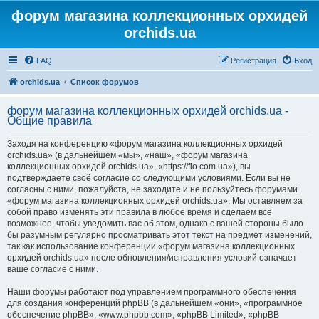
форум магазина коллекционных орхидей
orchids.ua
FAQ
Регистрация
Вход
orchids.ua
Список форумов
форум магазина коллекционных орхидей orchids.ua -
Общие правила
Заходя на конференцию «форум магазина коллекционных орхидей
orchids.ua» (в дальнейшем «мы», «наш», «форум магазина
коллекционных орхидей orchids.ua», «https://flo.com.ua»), вы
подтверждаете своё согласие со следующими условиями. Если вы не
согласны с ними, пожалуйста, не заходите и не пользуйтесь форумами
«форум магазина коллекционных орхидей orchids.ua». Мы оставляем за
собой право изменять эти правила в любое время и сделаем всё
возможное, чтобы уведомить вас об этом, однако с вашей стороны было
бы разумным регулярно просматривать этот текст на предмет изменений,
так как использование конференции «форум магазина коллекционных
орхидей orchids.ua» после обновления/исправления условий означает
ваше согласие с ними.
Наши форумы работают под управлением программного обеспечения
для создания конференций phpBB (в дальнейшем «они», «программное
обеспечение phpBB», «www.phpbb.com», «phpBB Limited», «phpBB