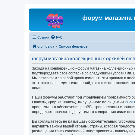
форум магазина 
Ссылки
FAQ
orchids.ua
Список форумов
форум магазина коллекционных орхидей orch
Заходя на конференцию «форум магазина коллекционных орх
подтверждаете своё согласие со следующими условиями. Ес
Мы оставляем за собой право изменять эти правила в люб
этот текст на предмет изменений, так как использование
ними.
Наши форумы работают под управлением программного об
Limited», «phpBB Teams»), выпущенного по лицензии «
GNU 
программного обеспечения phpBB строго связаны с органи
определяет в качестве допустимого содержания и/или по
Вы соглашаетесь не размещать оскорбительных, угрожающ
нарушить законы вашей страны, страны, которая предоста
размещения таких сообщений могут привести к вашему нем