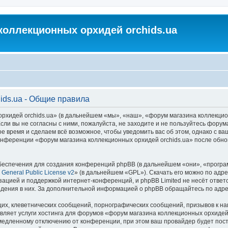
коллекционных орхидей orchids.ua
ids.ua - Общие правила
идей orchids.ua» (в дальнейшем «мы», «наш», «форум магазина коллекционных
ли вы не согласны с ними, пожалуйста, не заходите и не пользуйтесь форум
ое время и сделаем всё возможное, чтобы уведомить вас об этом, однако с 
 конференции «форум магазина коллекционных орхидей orchids.ua» после обн
еспечения для создания конференций phpBB (в дальнейшем «они», «програ
General Public License v2
» (в дальнейшем «GPL»). Скачать его можно по адр
зацией и поддержкой интернет-конференций, и phpBB Limited не несёт ответ
ведения в них. За дополнительной информацией о phpBB обращайтесь по адр
их, клеветнических сообщений, порнографических сообщений, призывов к на
вляет услуги хостинга для форумов «форум магазина коллекционных орхидей
едленному отключению от конференции, при этом ваш провайдер будет постав