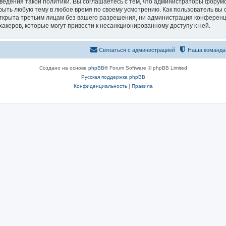
едения такой политики. Вы соглашаетесь с тем, что администраторы форумо
рыть любую тему в любое время по своему усмотрению. Как пользователь вы 
открыта третьим лицам без вашего разрешения, ни администрация конференц
хакеров, которые могут привести к несанкционированному доступу к ней.
Связаться с администрацией
Наша команда
Создано на основе
phpBB
® Forum Software © phpBB Limited
Русская поддержка phpBB
Конфиденциальность
|
Правила