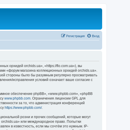
Регистрация
Вход
 орхидей orchids.ua», «https://flo.com.ua»), вы
ами «форум магазина коллекционных орхидей orchids.ua».
вашей стороны было бы разумным регулярно просматривать
овления/исправления условий означает ваше согласие с
ммное обеспечение phpBB», «www.phpbb.com», «phpBB
есу
www.phpbb.com
. Ограничения лицензии GPL для
ственности за то, что администрация конференций
есу
https://www.phpbb.com/
.
циональной розни и прочих сообщений, которые могут
 orchids.ua» или международное право. Попытки
лен в известность, если мы сочтём это нужным. IP-