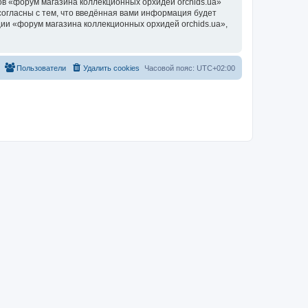
в «форум магазина коллекционных орхидей orchids.ua»
согласны с тем, что введённая вами информация будет
ии «форум магазина коллекционных орхидей orchids.ua»,
Пользователи
Удалить cookies
Часовой пояс:
UTC+02:00