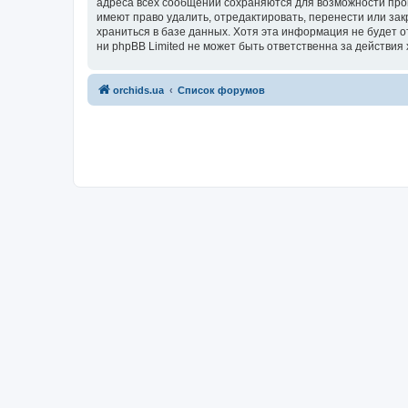
адреса всех сообщений сохраняются для возможности пров
имеют право удалить, отредактировать, перенести или зак
храниться в базе данных. Хотя эта информация не будет 
ни phpBB Limited не может быть ответственна за действия 
orchids.ua
Список форумов