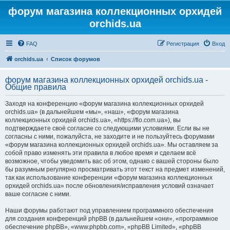
форум магазина коллекционных орхидей
orchids.ua
FAQ
Регистрация
Вход
orchids.ua
Список форумов
форум магазина коллекционных орхидей orchids.ua -
Общие правила
Заходя на конференцию «форум магазина коллекционных орхидей
orchids.ua» (в дальнейшем «мы», «наш», «форум магазина
коллекционных орхидей orchids.ua», «https://flo.com.ua»), вы
подтверждаете своё согласие со следующими условиями. Если вы не
согласны с ними, пожалуйста, не заходите и не пользуйтесь форумами
«форум магазина коллекционных орхидей orchids.ua». Мы оставляем за
собой право изменять эти правила в любое время и сделаем всё
возможное, чтобы уведомить вас об этом, однако с вашей стороны было
бы разумным регулярно просматривать этот текст на предмет изменений,
так как использование конференции «форум магазина коллекционных
орхидей orchids.ua» после обновления/исправления условий означает
ваше согласие с ними.
Наши форумы работают под управлением программного обеспечения
для создания конференций phpBB (в дальнейшем «они», «программное
обеспечение phpBB», «www.phpbb.com», «phpBB Limited», «phpBB