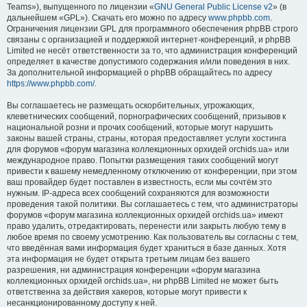
Teams»), выпущенного по лицензии «
GNU General Public License v2
» (в
дальнейшем «GPL»). Скачать его можно по адресу
www.phpbb.com
.
Ограничения лицензии GPL для программного обеспечения phpBB строго
связаны с организацией и поддержкой интернет-конференций, и phpBB
Limited не несёт ответственности за то, что администрация конференций
определяет в качестве допустимого содержания и/или поведения в них.
За дополнительной информацией о phpBB обращайтесь по адресу
https://www.phpbb.com/
.
Вы соглашаетесь не размещать оскорбительных, угрожающих,
клеветнических сообщений, порнографических сообщений, призывов к
национальной розни и прочих сообщений, которые могут нарушить
законы вашей страны, страны, которая предоставляет услуги хостинга
для форумов «форум магазина коллекционных орхидей orchids.ua» или
международное право. Попытки размещения таких сообщений могут
привести к вашему немедленному отключению от конференции, при этом
ваш провайдер будет поставлен в известность, если мы сочтём это
нужным. IP-адреса всех сообщений сохраняются для возможности
проведения такой политики. Вы соглашаетесь с тем, что администраторы
форумов «форум магазина коллекционных орхидей orchids.ua» имеют
право удалить, отредактировать, перенести или закрыть любую тему в
любое время по своему усмотрению. Как пользователь вы согласны с тем,
что введённая вами информация будет храниться в базе данных. Хотя
эта информация не будет открыта третьим лицам без вашего
разрешения, ни администрация конференции «форум магазина
коллекционных орхидей orchids.ua», ни phpBB Limited не может быть
ответственна за действия хакеров, которые могут привести к
несанкционированному доступу к ней.