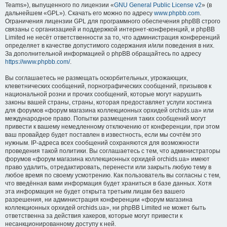
Teams»), выпущенного по лицензии «
GNU General Public License v2
» (в
дальнейшем «GPL»). Скачать его можно по адресу
www.phpbb.com
.
Ограничения лицензии GPL для программного обеспечения phpBB строго
связаны с организацией и поддержкой интернет-конференций, и phpBB
Limited не несёт ответственности за то, что администрация конференций
определяет в качестве допустимого содержания и/или поведения в них.
За дополнительной информацией о phpBB обращайтесь по адресу
https://www.phpbb.com/
.
Вы соглашаетесь не размещать оскорбительных, угрожающих,
клеветнических сообщений, порнографических сообщений, призывов к
национальной розни и прочих сообщений, которые могут нарушить
законы вашей страны, страны, которая предоставляет услуги хостинга
для форумов «форум магазина коллекционных орхидей orchids.ua» или
международное право. Попытки размещения таких сообщений могут
привести к вашему немедленному отключению от конференции, при этом
ваш провайдер будет поставлен в известность, если мы сочтём это
нужным. IP-адреса всех сообщений сохраняются для возможности
проведения такой политики. Вы соглашаетесь с тем, что администраторы
форумов «форум магазина коллекционных орхидей orchids.ua» имеют
право удалить, отредактировать, перенести или закрыть любую тему в
любое время по своему усмотрению. Как пользователь вы согласны с тем,
что введённая вами информация будет храниться в базе данных. Хотя
эта информация не будет открыта третьим лицам без вашего
разрешения, ни администрация конференции «форум магазина
коллекционных орхидей orchids.ua», ни phpBB Limited не может быть
ответственна за действия хакеров, которые могут привести к
несанкционированному доступу к ней.