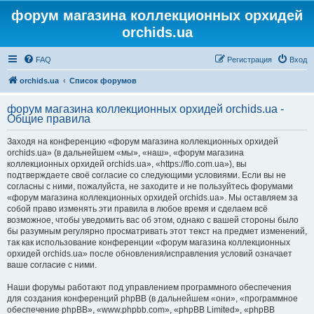
форум магазина коллекционных орхидей
orchids.ua
FAQ
Регистрация
Вход
orchids.ua
Список форумов
форум магазина коллекционных орхидей orchids.ua -
Общие правила
Заходя на конференцию «форум магазина коллекционных орхидей
orchids.ua» (в дальнейшем «мы», «наш», «форум магазина
коллекционных орхидей orchids.ua», «https://flo.com.ua»), вы
подтверждаете своё согласие со следующими условиями. Если вы не
согласны с ними, пожалуйста, не заходите и не пользуйтесь форумами
«форум магазина коллекционных орхидей orchids.ua». Мы оставляем за
собой право изменять эти правила в любое время и сделаем всё
возможное, чтобы уведомить вас об этом, однако с вашей стороны было
бы разумным регулярно просматривать этот текст на предмет изменений,
так как использование конференции «форум магазина коллекционных
орхидей orchids.ua» после обновления/исправления условий означает
ваше согласие с ними.
Наши форумы работают под управлением программного обеспечения
для создания конференций phpBB (в дальнейшем «они», «программное
обеспечение phpBB», «www.phpbb.com», «phpBB Limited», «phpBB