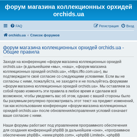
форум магазина коллекционных орхидей
orchids.ua
FAQ
Регистрация
Вход
orchids.ua
Список форумов
форум магазина коллекционных орхидей orchids.ua -
Общие правила
Заходя на конференцию «форум магазина коллекционных орхидей
orchids.ua» (в дальнейшем «мы», «наш», «форум магазина
коллекционных орхидей orchids.ua», «https://flo.com.ua»), вы
подтверждаете своё согласие со следующими условиями. Если вы не
согласны с ними, пожалуйста, не заходите и не пользуйтесь форумами
«форум магазина коллекционных орхидей orchids.ua». Мы оставляем за
собой право изменять эти правила в любое время и сделаем всё
возможное, чтобы уведомить вас об этом, однако с вашей стороны было
бы разумным регулярно просматривать этот текст на предмет изменений,
так как использование конференции «форум магазина коллекционных
орхидей orchids.ua» после обновления/исправления условий означает
ваше согласие с ними.
Наши форумы работают под управлением программного обеспечения
для создания конференций phpBB (в дальнейшем «они», «программное
обеспечение phpBB», «www.phpbb.com», «phpBB Limited», «phpBB