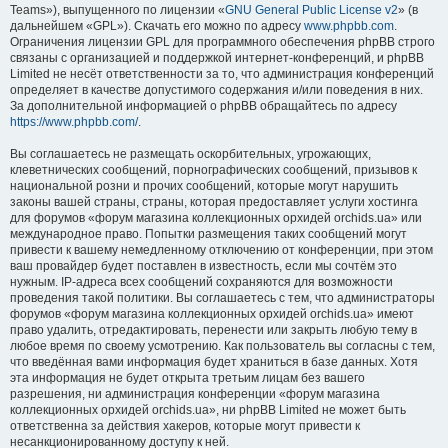
Teams»), выпущенного по лицензии «
GNU General Public License v2
» (в
дальнейшем «GPL»). Скачать его можно по адресу
www.phpbb.com
.
Ограничения лицензии GPL для программного обеспечения phpBB строго
связаны с организацией и поддержкой интернет-конференций, и phpBB
Limited не несёт ответственности за то, что администрация конференций
определяет в качестве допустимого содержания и/или поведения в них.
За дополнительной информацией о phpBB обращайтесь по адресу
https://www.phpbb.com/
.
Вы соглашаетесь не размещать оскорбительных, угрожающих,
клеветнических сообщений, порнографических сообщений, призывов к
национальной розни и прочих сообщений, которые могут нарушить
законы вашей страны, страны, которая предоставляет услуги хостинга
для форумов «форум магазина коллекционных орхидей orchids.ua» или
международное право. Попытки размещения таких сообщений могут
привести к вашему немедленному отключению от конференции, при этом
ваш провайдер будет поставлен в известность, если мы сочтём это
нужным. IP-адреса всех сообщений сохраняются для возможности
проведения такой политики. Вы соглашаетесь с тем, что администраторы
форумов «форум магазина коллекционных орхидей orchids.ua» имеют
право удалить, отредактировать, перенести или закрыть любую тему в
любое время по своему усмотрению. Как пользователь вы согласны с тем,
что введённая вами информация будет храниться в базе данных. Хотя
эта информация не будет открыта третьим лицам без вашего
разрешения, ни администрация конференции «форум магазина
коллекционных орхидей orchids.ua», ни phpBB Limited не может быть
ответственна за действия хакеров, которые могут привести к
несанкционированному доступу к ней.