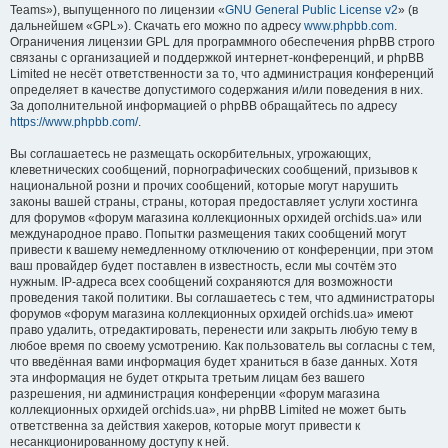
Teams»), выпущенного по лицензии «
GNU General Public License v2
» (в
дальнейшем «GPL»). Скачать его можно по адресу
www.phpbb.com
.
Ограничения лицензии GPL для программного обеспечения phpBB строго
связаны с организацией и поддержкой интернет-конференций, и phpBB
Limited не несёт ответственности за то, что администрация конференций
определяет в качестве допустимого содержания и/или поведения в них.
За дополнительной информацией о phpBB обращайтесь по адресу
https://www.phpbb.com/
.
Вы соглашаетесь не размещать оскорбительных, угрожающих,
клеветнических сообщений, порнографических сообщений, призывов к
национальной розни и прочих сообщений, которые могут нарушить
законы вашей страны, страны, которая предоставляет услуги хостинга
для форумов «форум магазина коллекционных орхидей orchids.ua» или
международное право. Попытки размещения таких сообщений могут
привести к вашему немедленному отключению от конференции, при этом
ваш провайдер будет поставлен в известность, если мы сочтём это
нужным. IP-адреса всех сообщений сохраняются для возможности
проведения такой политики. Вы соглашаетесь с тем, что администраторы
форумов «форум магазина коллекционных орхидей orchids.ua» имеют
право удалить, отредактировать, перенести или закрыть любую тему в
любое время по своему усмотрению. Как пользователь вы согласны с тем,
что введённая вами информация будет храниться в базе данных. Хотя
эта информация не будет открыта третьим лицам без вашего
разрешения, ни администрация конференции «форум магазина
коллекционных орхидей orchids.ua», ни phpBB Limited не может быть
ответственна за действия хакеров, которые могут привести к
несанкционированному доступу к ней.