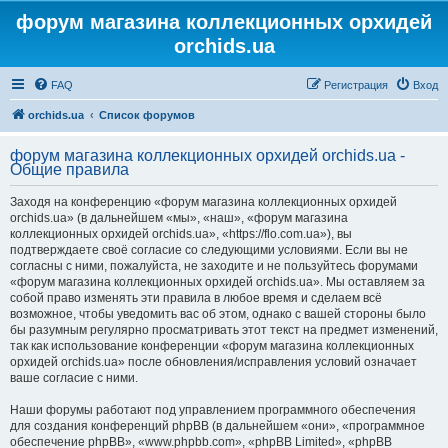
форум магазина коллекционных орхидей
orchids.ua
FAQ
Регистрация
Вход
orchids.ua
Список форумов
форум магазина коллекционных орхидей orchids.ua -
Общие правила
Заходя на конференцию «форум магазина коллекционных орхидей
orchids.ua» (в дальнейшем «мы», «наш», «форум магазина
коллекционных орхидей orchids.ua», «https://flo.com.ua»), вы
подтверждаете своё согласие со следующими условиями. Если вы не
согласны с ними, пожалуйста, не заходите и не пользуйтесь форумами
«форум магазина коллекционных орхидей orchids.ua». Мы оставляем за
собой право изменять эти правила в любое время и сделаем всё
возможное, чтобы уведомить вас об этом, однако с вашей стороны было
бы разумным регулярно просматривать этот текст на предмет изменений,
так как использование конференции «форум магазина коллекционных
орхидей orchids.ua» после обновления/исправления условий означает
ваше согласие с ними.
Наши форумы работают под управлением программного обеспечения
для создания конференций phpBB (в дальнейшем «они», «программное
обеспечение phpBB», «www.phpbb.com», «phpBB Limited», «phpBB