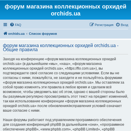
форум магазина коллекционных орхидей
orchids.ua
FAQ
Регистрация
Вход
orchids.ua
Список форумов
форум магазина коллекционных орхидей orchids.ua -
Общие правила
Заходя на конференцию «форум магазина коллекционных орхидей
orchids.ua» (в дальнейшем «мы», «наш», «форум магазина
коллекционных орхидей orchids.ua», «https://flo.com.ua»), вы
подтверждаете своё согласие со следующими условиями. Если вы не
согласны с ними, пожалуйста, не заходите и не пользуйтесь форумами
«форум магазина коллекционных орхидей orchids.ua». Мы оставляем за
собой право изменять эти правила в любое время и сделаем всё
возможное, чтобы уведомить вас об этом, однако с вашей стороны было
бы разумным регулярно просматривать этот текст на предмет изменений,
так как использование конференции «форум магазина коллекционных
орхидей orchids.ua» после обновления/исправления условий означает
ваше согласие с ними.
Наши форумы работают под управлением программного обеспечения
для создания конференций phpBB (в дальнейшем «они», «программное
обеспечение phpBB», «www.phpbb.com», «phpBB Limited», «phpBB