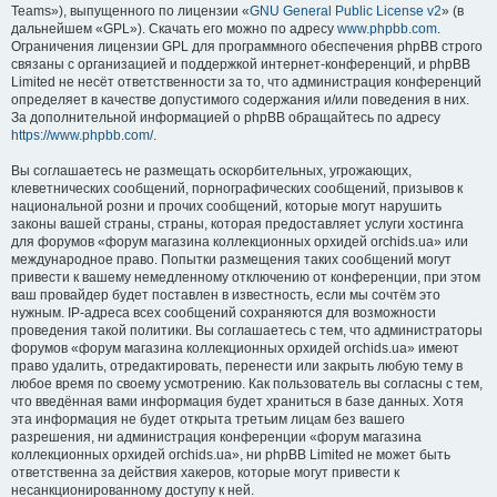
Teams»), выпущенного по лицензии «
GNU General Public License v2
» (в
дальнейшем «GPL»). Скачать его можно по адресу
www.phpbb.com
.
Ограничения лицензии GPL для программного обеспечения phpBB строго
связаны с организацией и поддержкой интернет-конференций, и phpBB
Limited не несёт ответственности за то, что администрация конференций
определяет в качестве допустимого содержания и/или поведения в них.
За дополнительной информацией о phpBB обращайтесь по адресу
https://www.phpbb.com/
.
Вы соглашаетесь не размещать оскорбительных, угрожающих,
клеветнических сообщений, порнографических сообщений, призывов к
национальной розни и прочих сообщений, которые могут нарушить
законы вашей страны, страны, которая предоставляет услуги хостинга
для форумов «форум магазина коллекционных орхидей orchids.ua» или
международное право. Попытки размещения таких сообщений могут
привести к вашему немедленному отключению от конференции, при этом
ваш провайдер будет поставлен в известность, если мы сочтём это
нужным. IP-адреса всех сообщений сохраняются для возможности
проведения такой политики. Вы соглашаетесь с тем, что администраторы
форумов «форум магазина коллекционных орхидей orchids.ua» имеют
право удалить, отредактировать, перенести или закрыть любую тему в
любое время по своему усмотрению. Как пользователь вы согласны с тем,
что введённая вами информация будет храниться в базе данных. Хотя
эта информация не будет открыта третьим лицам без вашего
разрешения, ни администрация конференции «форум магазина
коллекционных орхидей orchids.ua», ни phpBB Limited не может быть
ответственна за действия хакеров, которые могут привести к
несанкционированному доступу к ней.