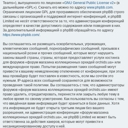
Teams»), выпущенного по лицензии «
GNU General Public License v2
» (в
дальнейшем «GPL»). Скачать его можно по адресу
www.phpbb.com
.
Ограничения лицензии GPL для программного обеспечения phpBB строго
связаны с организацией и поддержкой интернет-конференций, и phpBB
Limited не несёт ответственности за то, что администрация конференций
определяет в качестве допустимого содержания и/или поведения в них.
За дополнительной информацией о phpBB обращайтесь по адресу
https://www.phpbb.com/
.
Вы соглашаетесь не размещать оскорбительных, угрожающих,
клеветнических сообщений, порнографических сообщений, призывов к
национальной розни и прочих сообщений, которые могут нарушить
законы вашей страны, страны, которая предоставляет услуги хостинга
для форумов «форум магазина коллекционных орхидей orchids.ua» или
международное право. Попытки размещения таких сообщений могут
привести к вашему немедленному отключению от конференции, при этом
ваш провайдер будет поставлен в известность, если мы сочтём это
нужным. IP-адреса всех сообщений сохраняются для возможности
проведения такой политики. Вы соглашаетесь с тем, что администраторы
форумов «форум магазина коллекционных орхидей orchids.ua» имеют
право удалить, отредактировать, перенести или закрыть любую тему в
любое время по своему усмотрению. Как пользователь вы согласны с тем,
что введённая вами информация будет храниться в базе данных. Хотя
эта информация не будет открыта третьим лицам без вашего
разрешения, ни администрация конференции «форум магазина
коллекционных орхидей orchids.ua», ни phpBB Limited не может быть
ответственна за действия хакеров, которые могут привести к
несанкционированному доступу к ней.