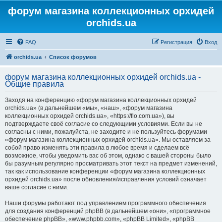
форум магазина коллекционных орхидей
orchids.ua
FAQ
Регистрация
Вход
orchids.ua
Список форумов
форум магазина коллекционных орхидей orchids.ua -
Общие правила
Заходя на конференцию «форум магазина коллекционных орхидей
orchids.ua» (в дальнейшем «мы», «наш», «форум магазина
коллекционных орхидей orchids.ua», «https://flo.com.ua»), вы
подтверждаете своё согласие со следующими условиями. Если вы не
согласны с ними, пожалуйста, не заходите и не пользуйтесь форумами
«форум магазина коллекционных орхидей orchids.ua». Мы оставляем за
собой право изменять эти правила в любое время и сделаем всё
возможное, чтобы уведомить вас об этом, однако с вашей стороны было
бы разумным регулярно просматривать этот текст на предмет изменений,
так как использование конференции «форум магазина коллекционных
орхидей orchids.ua» после обновления/исправления условий означает
ваше согласие с ними.
Наши форумы работают под управлением программного обеспечения
для создания конференций phpBB (в дальнейшем «они», «программное
обеспечение phpBB», «www.phpbb.com», «phpBB Limited», «phpBB